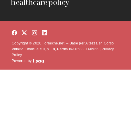
Copyright © 2026 Formiche.net. – Base per Altezza srl Corso
Vittorio Emanuele II, n. 18, Partita IVA 05831140966 |
Privacy
Policy.
Powered by