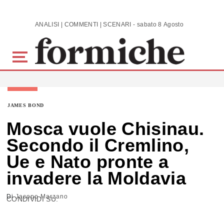
Skip to main content
ANALISI | COMMENTI | SCENARI - sabato 8 Agosto 2026
JAMES BOND
Mosca vuole Chisinau.
Secondo il Cremlino,
Ue e Nato pronte a
invadere la Moldavia
Di
Jacopo Marzano
CONDIVIDI SU: