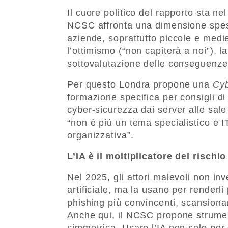
Il cuore politico del rapporto sta nel
NCSC affronta una dimensione spesso
aziende, soprattutto piccole e medi
l’ottimismo (“non capiterà a noi”), la 
sottovalutazione delle conseguenz
Per questo Londra propone una
Cyb
formazione specifica per consigli di 
cyber-sicurezza dai server alle sale
“non è più un tema specialistico e 
organizzativa”.
L’IA è il moltiplicatore del rischio
Nel 2025, gli attori malevoli non inv
artificiale, ma la usano per renderli
phishing più convincenti, scansionan
Anche qui, il NCSC propone strumen
simmetrica. Usare l’IA non solo per 