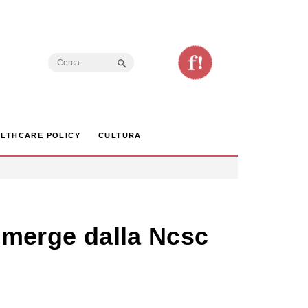
Search Button
Search
for:
LTHCARE POLICY
CULTURA
 emerge dalla Ncsc