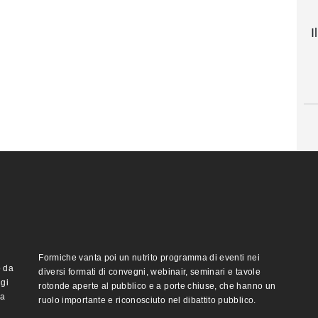
I
Formiche vanta poi un nutrito programma di eventi nei
o da
diversi formati di convegni, webinair, seminari e tavole
ggi
rotonde aperte al pubblico e a porte chiuse, che hanno un
ma
ruolo importante e riconosciuto nel dibattito pubblico.