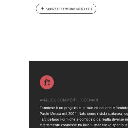
Aggiungi Formiche su Google
ANALISI, COMMENTI, SCENARI
Formiche è un progetto culturale ed editoriale fondat
Paolo Messa nel 2004. Nato come rivista cartacea, o
l’arcipelago Formiche è composto da realtà diverse 
strettamente connesse fra loro: il mensile (disponibile