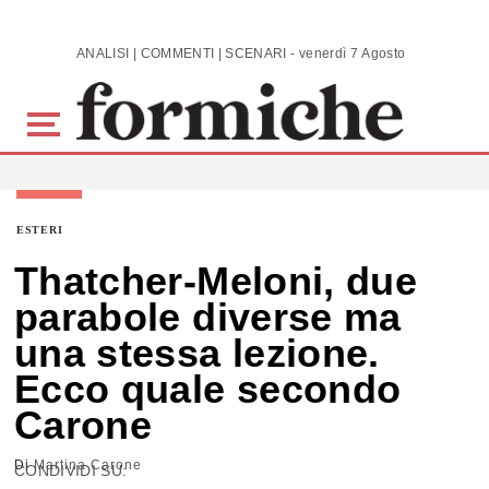
Skip to main content
ANALISI | COMMENTI | SCENARI - venerdì 7 Agosto 2026
ESTERI
Thatcher-Meloni, due
parabole diverse ma
una stessa lezione.
Ecco quale secondo
Carone
Di
Martina Carone
CONDIVIDI SU: