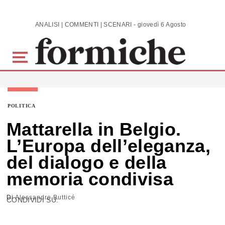
Skip to main content
ANALISI | COMMENTI | SCENARI - giovedì 6 Agosto 2026
POLITICA
Mattarella in Belgio.
L’Europa dell’eleganza,
del dialogo e della
memoria condivisa
Di
Alessandro Butticé
CONDIVIDI SU: