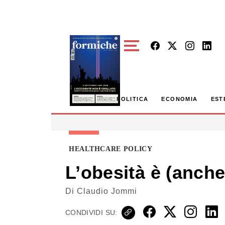
Skip to main content
POLITICA
ECONOMIA
EST
HEALTHCARE POLICY
L’obesità è (anch
Di
Claudio Jommi
CONDIVIDI SU: