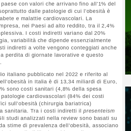
 paese con valori che arrivano fino all’1% del
soprattutto dalle patologie di cui l’obesità è
abete e malattie cardiovascolari. La
presa, nei Paesi ad alto reddito, tra il 2,4%
plessiva. I costi indiretti variano dal 20%
ogia, variabilità che dipende essenzialmente
osti indiretti a volte vengono conteggiati anche
alla perdita di giornate lavorative e questo
.
o italiano pubblicato nel 2022 e riferito al
ll’obesità in Italia è di 13,34 miliardi di Euro,
59% sono costi sanitari (4,8% della spesa
a patologie cardiovascolari (84% dei costi
ici sull’obesità (chirurgia bariatrica)
sanitaria. Tra i costi indiretti il
presenteism
li studi analizzati nella review sono basati su
 da stime di prevalenza dell’obesità, associano