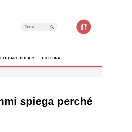
Search Button
Search
for:
LTHCARE POLICY
CULTURA
mmi spiega perché