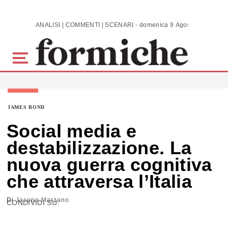
Skip to main content
ANALISI | COMMENTI | SCENARI - domenica 9 Agosto 2026
JAMES BOND
Social media e
destabilizzazione. La
nuova guerra cognitiva
che attraversa l’Italia
Di
Jacopo Marzano
CONDIVIDI SU: