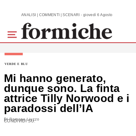
Skip to main content
ANALISI | COMMENTI | SCENARI - giovedì 6 Agosto 2026
VERDE E BLU
Mi hanno generato,
dunque sono. La finta
attrice Tilly Norwood e i
paradossi dell’IA
Di
Romana Liuzzo
CONDIVIDI SU: