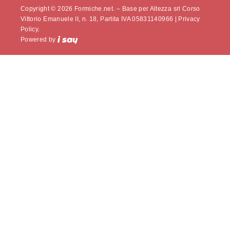
Copyright © 2026 Formiche.net. – Base per Altezza srl Corso
Vittorio Emanuele II, n. 18, Partita IVA 05831140966 |
Privacy
Policy.
Powered by