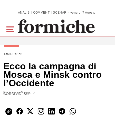
Skip to main content
ANALISI | COMMENTI | SCENARI - venerdì 7 Agosto 2026
JAMES BOND
Ecco la campagna di
Mosca e Minsk contro
l’Occidente
Di
Jacopo Marzano
CONDIVIDI SU: