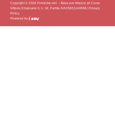
Copyright © 2026 Formiche.net. – Base per Altezza srl Corso
Vittorio Emanuele II, n. 18, Partita IVA 05831140966 |
Privacy
Policy.
Powered by