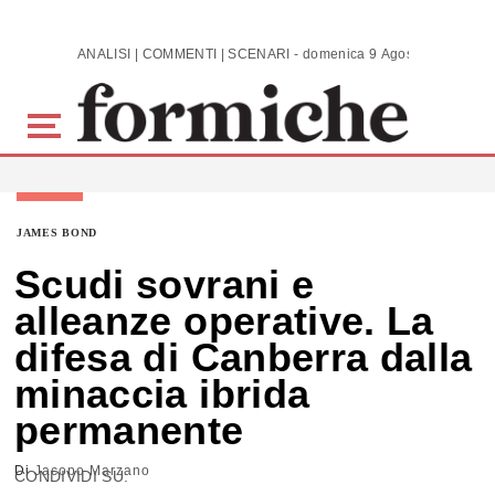
Skip to main content
ANALISI | COMMENTI | SCENARI - domenica 9 Agosto 2026
JAMES BOND
Scudi sovrani e
alleanze operative. La
difesa di Canberra dalla
minaccia ibrida
permanente
Di
Jacopo Marzano
CONDIVIDI SU: