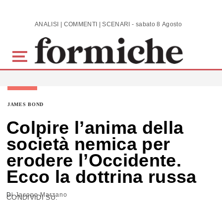
Skip to main content
ANALISI | COMMENTI | SCENARI - sabato 8 Agosto 2026
JAMES BOND
Colpire l’anima della
società nemica per
erodere l’Occidente.
Ecco la dottrina russa
Di
Jacopo Marzano
CONDIVIDI SU: