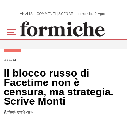
Skip to main content
ANALISI | COMMENTI | SCENARI - domenica 9 Agosto 2026
ESTERI
Il blocco russo di
Facetime non è
censura, ma strategia.
Scrive Monti
Di
Andrea Monti
CONDIVIDI SU: