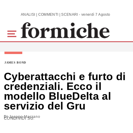
Skip to main content
ANALISI | COMMENTI | SCENARI - venerdì 7 Agosto 2026
JAMES BOND
Cyberattacchi e furto di
credenziali. Ecco il
modello BlueDelta al
servizio del Gru
Di
Jacopo Marzano
CONDIVIDI SU: