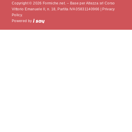
Copyright © 2026 Formiche.net. – Base per Altezza srl Corso
Vittorio Emanuele II, n. 18, Partita IVA 05831140966 |
Privacy
Policy.
Powered by