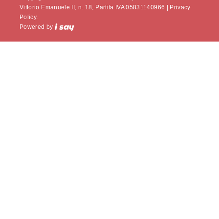
Vittorio Emanuele II, n. 18, Partita IVA 05831140966 |
Privacy
Policy.
Powered by