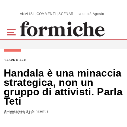
Skip to main content
ANALISI | COMMENTI | SCENARI - sabato 8 Agosto 2026
VERDE E BLU
Handala è una minaccia
strategica, non un
gruppo di attivisti. Parla
Teti
Di
Federica De Vincentis
CONDIVIDI SU: