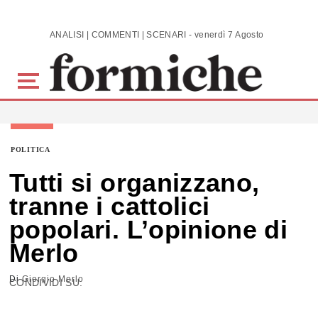
Skip to main content
ANALISI | COMMENTI | SCENARI - venerdì 7 Agosto 2026
POLITICA
Tutti si organizzano,
tranne i cattolici
popolari. L’opinione di
Merlo
Di
Giorgio Merlo
CONDIVIDI SU: