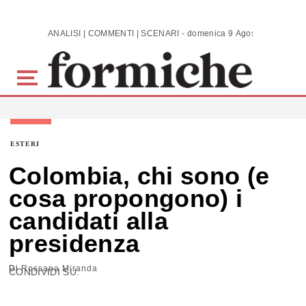
Skip to main content
ANALISI | COMMENTI | SCENARI - domenica 9 Agosto 2026
ESTERI
Colombia, chi sono (e
cosa propongono) i
candidati alla
presidenza
Di
Rossana Miranda
CONDIVIDI SU: