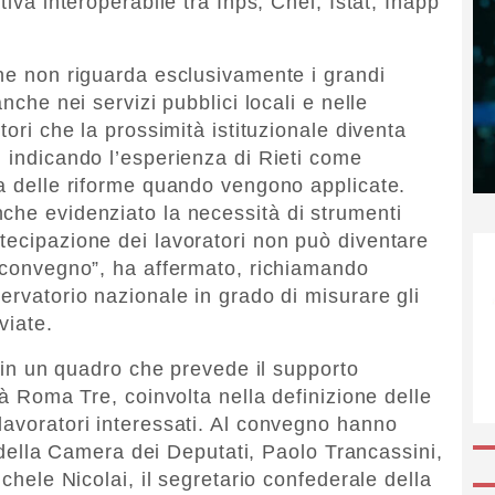
tiva interoperabile tra Inps, Cnel, Istat, Inapp
one non riguarda esclusivamente i grandi
anche nei servizi pubblici locali e nelle
tori che la prossimità istituzionale diventa
, indicando l’esperienza di Rieti come
ia delle riforme quando vengono applicate.
che evidenziato la necessità di strumenti
tecipazione dei lavoratori non può diventare
a convegno”, ha affermato, richiamando
ervatorio nazionale in grado di misurare gli
viate.
e in un quadro che prevede il supporto
tà Roma Tre, coinvolta nella definizione delle
lavoratori interessati. Al convegno hanno
re della Camera dei Deputati, Paolo Trancassini,
ichele Nicolai, il segretario confederale della