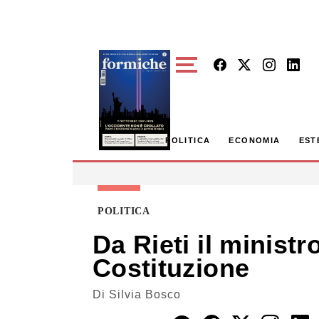
Skip to main content
POLITICA
ECONOMIA
EST
POLITICA
Da Rieti il ministr
Costituzione
Di
Silvia Bosco