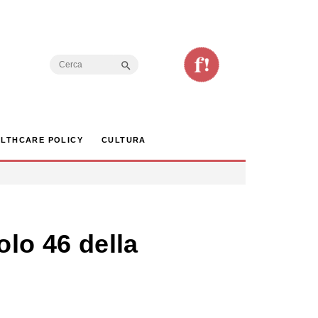
Search Button
Search
for:
LTHCARE POLICY
CULTURA
olo 46 della