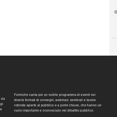
I
Formiche vanta poi un nutrito programma di eventi nei
o da
diversi formati di convegni, webinair, seminari e tavole
ggi
rotonde aperte al pubblico e a porte chiuse, che hanno un
ma
ruolo importante e riconosciuto nel dibattito pubblico.