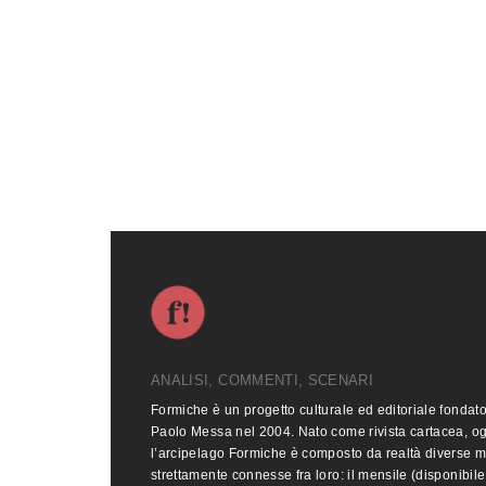
ANALISI, COMMENTI, SCENARI
Formiche è un progetto culturale ed editoriale fondat
Paolo Messa nel 2004. Nato come rivista cartacea, o
l’arcipelago Formiche è composto da realtà diverse 
strettamente connesse fra loro: il mensile (disponibile