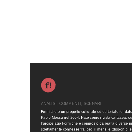
ANALISI, COMMENTI, SCENARI
Formiche è un progetto culturale ed editoriale fondat
Paolo Messa nel 2004. Nato come rivista cartacea, o
l’arcipelago Formiche è composto da realtà diverse 
strettamente connesse fra loro: il mensile (disponibile