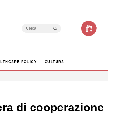
Search Button
Search
for:
LTHCARE POLICY
CULTURA
 era di cooperazione