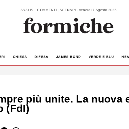
ANALISI | COMMENTI | SCENARI - venerdì 7 Agosto 2026
ERI
CHIESA
DIFESA
JAMES BOND
VERDE E BLU
HEA
empre più unite. La nuova
 (FdI)