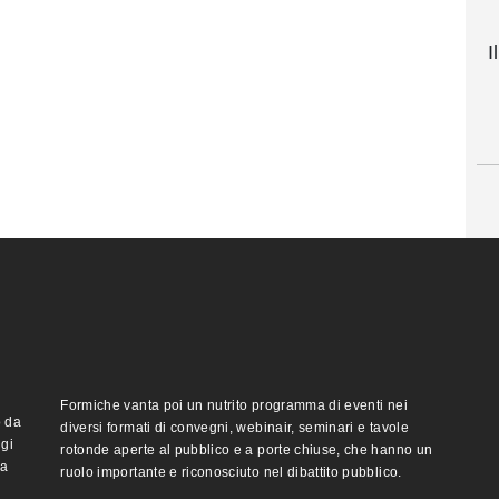
I
Formiche vanta poi un nutrito programma di eventi nei
o da
diversi formati di convegni, webinair, seminari e tavole
ggi
rotonde aperte al pubblico e a porte chiuse, che hanno un
ma
ruolo importante e riconosciuto nel dibattito pubblico.