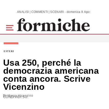
Skip to main content
ANALISI | COMMENTI | SCENARI - domenica 9 Agosto 2026
ESTERI
Usa 250, perché la
democrazia americana
conta ancora. Scrive
Vicenzino
Di
Marco Vicenzino
CONDIVIDI SU: