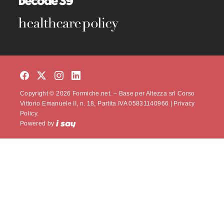
Copyright © 2026 Formiche.net. – Base per Altezza srl Corso
Vittorio Emanuele II, n. 18, Partita IVA 05831140966 |
Privacy
Policy.
Powered by