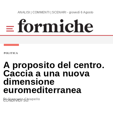
Skip to main content
ANALISI | COMMENTI | SCENARI - giovedì 6 Agosto 2026
POLITICA
A proposito del centro.
Caccia a una nuova
dimensione
euromediterranea
Di
Giancarlo Chiapello
CONDIVIDI SU: