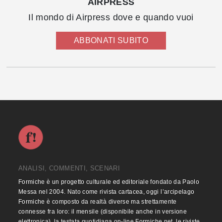
AIRPRESS
Il mondo di Airpress dove e quando vuoi
ABBONATI SUBITO
ANALISI, COMMENTI, SCENARI
Formiche è un progetto culturale ed editoriale fondato da Paolo
Messa nel 2004. Nato come rivista cartacea, oggi l’arcipelago
Formiche è composto da realtà diverse ma strettamente
connesse fra loro: il mensile (disponibile anche in versione
elettronica), la testata quotidiana on-line Formiche.net, le riviste