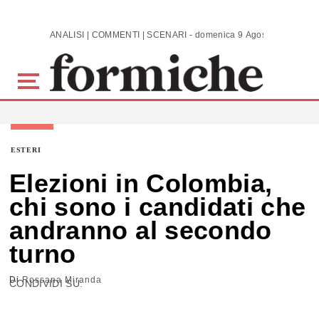
Skip to main content
ANALISI | COMMENTI | SCENARI - domenica 9 Agosto 2026
ESTERI
Elezioni in Colombia,
chi sono i candidati che
andranno al secondo
turno
Di
Rossana Miranda
CONDIVIDI SU: