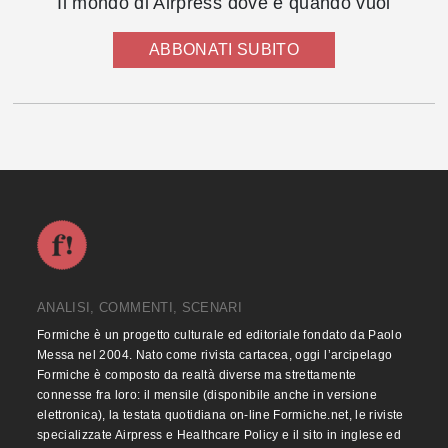
Il mondo di Airpress dove e quando vuoi
ABBONATI SUBITO
ANALISI, COMMENTI, SCENARI
Formiche è un progetto culturale ed editoriale fondato da Paolo
Messa nel 2004. Nato come rivista cartacea, oggi l’arcipelago
Formiche è composto da realtà diverse ma strettamente
connesse fra loro: il mensile (disponibile anche in versione
elettronica), la testata quotidiana on-line Formiche.net, le riviste
specializzate Airpress e Healthcare Policy e il sito in inglese ed