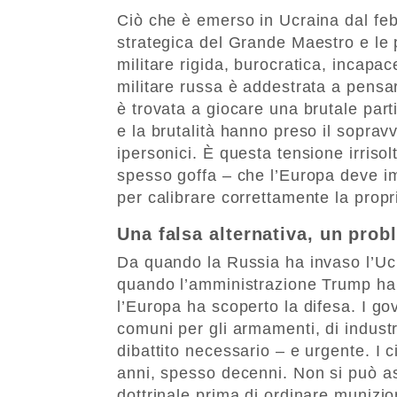
Ciò che è emerso in Ucraina dal febb
strategica del Grande Maestro e le
militare rigida, burocratica, incapa
militare russa è addestrata a pens
è trovata a giocare una brutale part
e la brutalità hanno preso il sopravv
ipersonici. È questa tensione irriso
spesso goffa – che l’Europa deve i
per calibrare correttamente la propr
Una falsa alternativa, un prob
Da quando la Russia ha invaso l’Ucr
quando l’amministrazione Trump ha 
l’Europa ha scoperto la difesa. I gov
comuni per gli armamenti, di industr
dibattito necessario – e urgente. I 
anni, spesso decenni. Non si può as
dottrinale prima di ordinare munizion