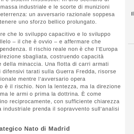
la massa industriale e le scorte di munizioni
I
deterrenza: un avversario razionale soppesa
tenere uno sforzo bellico prolungato.
ire che lo sviluppo capacitivo e lo sviluppo
lelo – il che è ovvio – e affermare che
endenza. Il rischio reale non è che l’Europa
direzione sbagliata, costruendo capacità
 della minaccia. Una flotta di carri armati
i difensivi tarati sulla Guerra Fredda, risorse
ionale mentre l’avversario opera
 è il rischio. Non la lentezza, ma la direzione
ma le armi o prima la dottrina. È come
tino reciprocamente, con sufficiente chiarezza
a industriale prenda il sopravvento sull’analisi
rategico Nato di Madrid