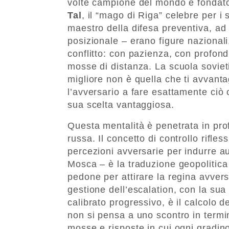
volte campione del mondo e fondato
Tal
, il “mago di Riga” celebre per i 
maestro della difesa preventiva, a
posizionale – erano figure nazionali
conflitto: con pazienza, con profondi
mosse di distanza. La scuola sovie
migliore non è quella che ti avvant
l’avversario a fare esattamente ciò 
sua scelta vantaggiosa.
Questa mentalità è penetrata in prof
russa. Il concetto di controllo rifle
percezioni avversarie per indurre 
Mosca – è la traduzione geopolitica d
pedone per attirare la regina avvers
gestione dell’escalation, con la sua
calibrato progressivo, è il calcolo de
non si pensa a uno scontro in termi
mosse e risposte in cui ogni gradin