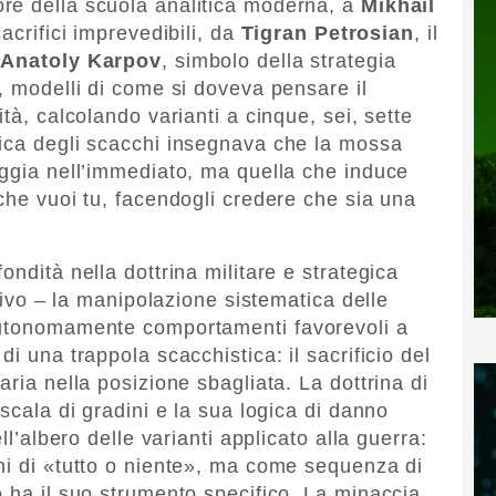
re della scuola analitica moderna, a
Mikhail
sacrifici imprevedibili, da
Tigran Petrosian
, il
d
Anatoly Karpov
, simbolo della strategia
, modelli di come si doveva pensare il
tà, calcolando varianti a cinque, sei, sette
tica degli scacchi insegnava che la mossa
aggia nell’immediato, ma quella che induce
che vuoi tu, facendogli credere che sia una
ondità nella dottrina militare e strategica
ssivo – la manipolazione sistematica delle
autonomamente comportamenti favorevoli a
i una trappola scacchistica: il sacrificio del
aria nella posizione sbagliata. La dottrina di
 scala di gradini e la sua logica di danno
ll’albero delle varianti applicato alla guerra:
ni di «tutto o niente», ma come sequenza di
o ha il suo strumento specifico. La minaccia