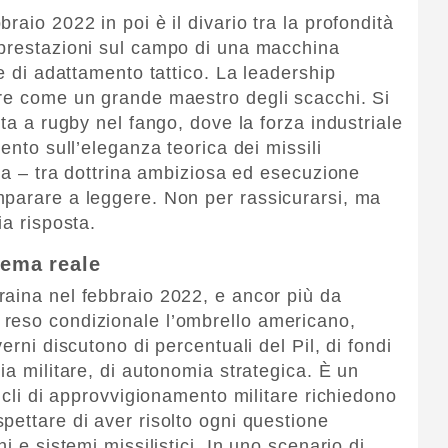
raio 2022 in poi è il divario tra la profondità
 prestazioni sul campo di una macchina
ce di adattamento tattico. La leadership
are come un grande maestro degli scacchi. Si
ita a rugby nel fango, dove la forza industriale
ento sull’eleganza teorica dei missili
lta – tra dottrina ambiziosa ed esecuzione
mparare a leggere. Non per rassicurarsi, ma
ia risposta.
lema reale
aina nel febbraio 2022, e ancor più da
reso condizionale l’ombrello americano,
erni discutono di percentuali del Pil, di fondi
ia militare, di autonomia strategica. È un
cicli di approvvigionamento militare richiedono
pettare di aver risolto ogni questione
i e sistemi missilistici. In uno scenario di