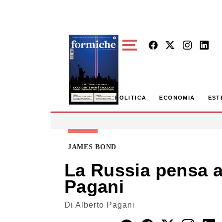
Skip to main content
POLITICA
ECONOMIA
EST
JAMES BOND
La Russia pensa ag
Pagani
Di
Alberto Pagani