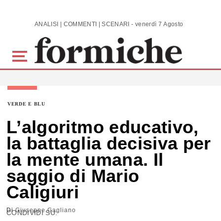
Skip to main content
ANALISI | COMMENTI | SCENARI - venerdì 7 Agosto 2026
VERDE E BLU
L’algoritmo educativo,
la battaglia decisiva per
la mente umana. Il
saggio di Mario
Caligiuri
Di
Giuseppe Gagliano
CONDIVIDI SU: