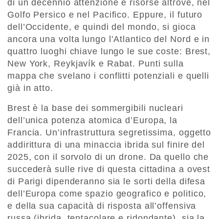
di un decennio attenzione e risorse altrove, nel
Golfo Persico e nel Pacifico. Eppure, il futuro
dell’Occidente, e quindi del mondo, si gioca
ancora una volta lungo l’Atlantico del Nord e in
quattro luoghi chiave lungo le sue coste: Brest,
New York, Reykjavík e Rabat. Punti sulla
mappa che svelano i conflitti potenziali e quelli
già in atto.
Brest è la base dei sommergibili nucleari
dell’unica potenza atomica d’Europa, la
Francia. Un’infrastruttura segretissima, oggetto
addirittura di una minaccia ibrida sul finire del
2025, con il sorvolo di un drone. Da quello che
succederà sulle rive di questa cittadina a ovest
di Parigi dipenderanno sia le sorti della difesa
dell’Europa come spazio geografico e politico,
e della sua capacità di risposta all’offensiva
russa (ibrida, tentacolare e ridondante), sia la