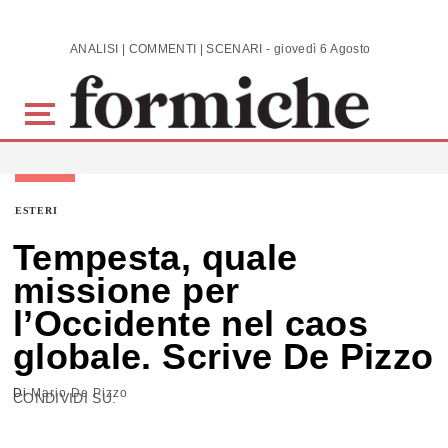
Skip to main content
ANALISI | COMMENTI | SCENARI - giovedì 6 Agosto 2026
ESTERI
Tempesta, quale
missione per
l’Occidente nel caos
globale. Scrive De Pizzo
Di
Mario De Pizzo
CONDIVIDI SU: