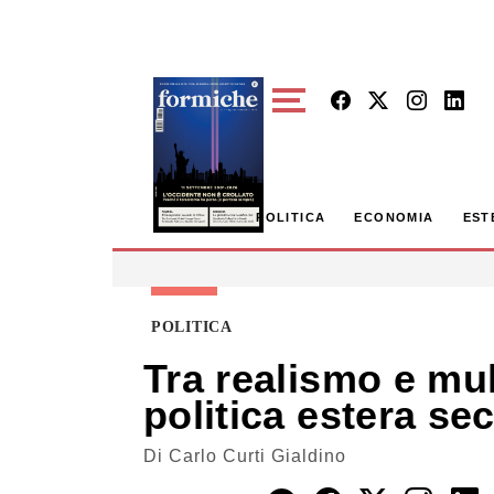
Skip to main content
POLITICA
ECONOMIA
EST
POLITICA
Tra realismo e mul
politica estera se
Di
Carlo Curti Gialdino