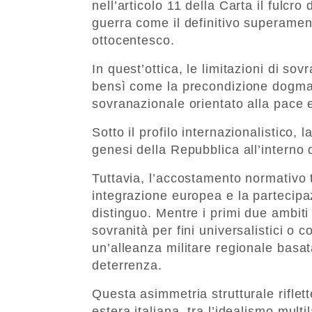
nell’articolo 11 della Carta il fulcro
guerra come il definitivo superamen
ottocentesco.
In quest’ottica, le limitazioni di s
bensì come la precondizione dogmat
sovranazionale orientato alla pace e 
Sotto il profilo internazionalistico,
genesi della Repubblica all’interno 
Tuttavia, l’accostamento normativo t
integrazione europea e la partecipaz
distinguo. Mentre i primi due ambiti
sovranità per fini universalistici o 
un’alleanza militare regionale basata
deterrenza.
Questa asimmetria strutturale riflet
estera italiana, tra l’idealismo mult