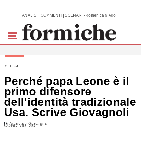
Skip to main content
ANALISI | COMMENTI | SCENARI - domenica 9 Agosto 2026
CHIESA
Perché papa Leone è il
primo difensore
dell’identità tradizionale
Usa. Scrive Giovagnoli
Di
Agostino Giovagnoli
CONDIVIDI SU: