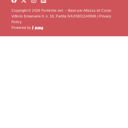
Copyright © 2026 Formiche.net. – Base per Altezza srl Corso
Vittorio Emanuele II, n. 18, Partita IVA 05831140966 |
Privacy
Policy.
Powered by