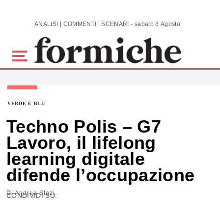
Skip to main content
ANALISI | COMMENTI | SCENARI - sabato 8 Agosto 2026
VERDE E BLU
Techno Polis – G7
Lavoro, il lifelong
learning digitale
difende l’occupazione
Di
Andrea Stazi
CONDIVIDI SU: