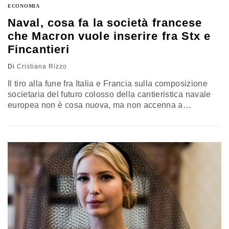
ECONOMIA
Naval, cosa fa la società francese
che Macron vuole inserire fra Stx e
Fincantieri
Di
Cristiana Rizzo
Il tiro alla fune fra Italia e Francia sulla composizione
societaria del futuro colosso della cantieristica navale
europea non è cosa nuova, ma non accenna a
terminare. Dopo il nulla di fatto al vertice di fine luglio
fra il ministro francese dell’Economia, Bruno Le Maire, e
i ministri Piercarlo Padoan (Economia) e Carlo
Calenda (Sviluppo economico), l’appuntamento è
rimandato a settembre: gli equilibri azionari del…