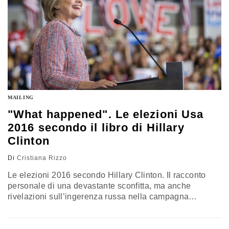
MAILING
"What happened". Le elezioni Usa
2016 secondo il libro di Hillary
Clinton
Di
Cristiana Rizzo
Le elezioni 2016 secondo Hillary Clinton. Il racconto
personale di una devastante sconfitta, ma anche
rivelazioni sull’ingerenza russa nella campagna
elettorale. Il 12 settembre uscirà "What happened", il
nuovo libro della candidata democratica. "In passato ho
spesso avvertito l’esigenza di stare molto attenta a ogni