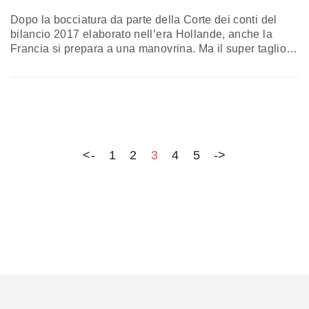
Dopo la bocciatura da parte della Corte dei conti del
bilancio 2017 elaborato nell’era Hollande, anche la
Francia si prepara a una manovrina. Ma il super taglio
alla Difesa - 852 milioni - mette in crisi i rapporti fra
Emmanuel Macron e il capo di Stato maggiore
dell’esercito, Pierre de Villiers, che oggi si è dimesso.
Ecco tutti i dettagli…
<-
1
2
3
4
5
->