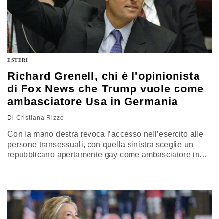
ESTERI
Richard Grenell, chi è l'opinionista
di Fox News che Trump vuole come
ambasciatore Usa in Germania
Di
Cristiana Rizzo
Con la mano destra revoca l’accesso nell’esercito alle
persone transessuali, con quella sinistra sceglie un
repubblicano apertamente gay come ambasciatore in
Germania. A un diritto generale negato, corrisponde la
promozione di un alleato fedele. Il capitolo “Trump e i
diritti LGBT” getta un ulteriore elemento di, diciamo così,
entropia, nella sua già discussa amministrazione. Il
nuovo ambasciatore in pectore è…