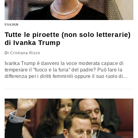
USA2020
Tutte le piroette (non solo letterarie)
di Ivanka Trump
Di
Cristiana Rizzo
Ivanka Trump è davvero la voce moderata capace di
temperare il “fuoco e la furia” del padre? Può fare la
differenza per i diritti femminili oppure il suo ruolo di
sostenitrice delle donne è costruito ad arte per saltare
sul carro dello zeitgeist femminista? All’inizio del
mandato in molti credevano che avrebbe mitigato le
politiche del presidente e che avrebbe…