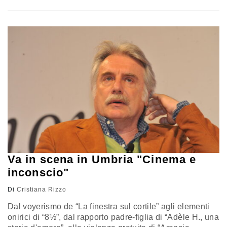
scorso 4 aprile il giornale ha pubblicato online una
classifica dei più ricchi video-influencer italiani:
“Adolescenti, giocherelloni e ricchissimi: chi sono i
Paperoni italiani di YouTube”. L’articolo spiega che la
piattaforma consente di monetizzare…
Va in scena in Umbria "Cinema e
inconscio"
Di
Cristiana Rizzo
Dal voyerismo de “La finestra sul cortile” agli elementi
onirici di “8½”, dal rapporto padre-figlia di “Adèle H., una