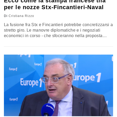
Ecco come la stampa francese tifa
per le nozze Stx-Fincantieri-Naval
Di
Cristiana Rizzo
La fusione fra Stx e Fincantieri potrebbe concretizzarsi a
stretto giro. Le manovre diplomatiche e i negoziati
economici in corso - che sfoceranno nella proposta
dell’11 settembre a Roma, e il cui esito si saprà nel
bilaterale successivo il 27 settembre a Lione - si portano
dietro una doppia responsabilità. Contemperare le
ambizioni dei due paesi a controllare il nascituro…