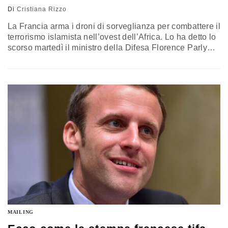
Di
Cristiana Rizzo
La Francia arma i droni di sorveglianza per combattere il
terrorismo islamista nell’ovest dell’Africa. Lo ha detto lo
scorso martedì il ministro della Difesa Florence Parly
durante un discorso ai militari e paramilitari
dell’università della Difesa di Tolone. Una mossa
coerente con la politica estera del presidente Emmanuel
Macron, orientata in modo preponderante alla lotta al
terrorismo, e che rende sempre…
MAILING