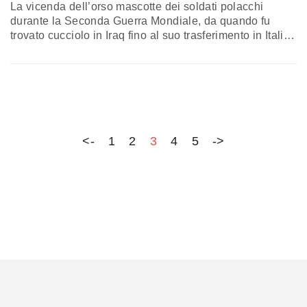
La vicenda dell’orso mascotte dei soldati polacchi
durante la Seconda Guerra Mondiale, da quando fu
trovato cucciolo in Iraq fino al suo trasferimento in Italia
dove infuriavano i combattimenti tra i tedeschi e le
truppe alleate. Una storia incredibile tra mito, realtà e la
scoperta di una spia
<-
1
2
3
4
5
->