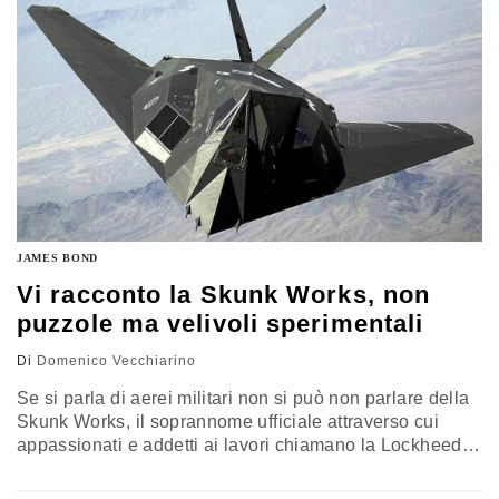
JAMES BOND
Vi racconto la Skunk Works, non
puzzole ma velivoli sperimentali
Di
Domenico Vecchiarino
Se si parla di aerei militari non si può non parlare della
Skunk Works, il soprannome ufficiale attraverso cui
appassionati e addetti ai lavori chiamano la Lockheed
Martin Advanced Development Programs, dietro a
progetti come l’aereo spia U-2, il loschissimo SR-71