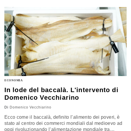
Blackbird, il caccia stealth F-117 Nighthawk, l’F-22
Raptor e l’ultimissimo F-35 Lightning II. Il racconto di
Domenico Vecchiarino
ECONOMIA
In lode del baccalà. L'intervento di
Domenico Vecchiarino
Di
Domenico Vecchiarino
Ecco come il baccalà, definito l’alimento dei poveri, è
stato al centro dei commerci mondiali dal medioevo ad
oggi rivoluzionando l’alimentazione mondiale tra