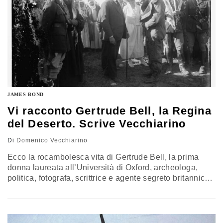
JAMES BOND
Vi racconto Gertrude Bell, la Regina
del Deserto. Scrive Vecchiarino
Di
Domenico Vecchiarino
Ecco la rocambolesca vita di Gertrude Bell, la prima
donna laureata all’Università di Oxford, archeologa,
politica, fotografa, scrittrice e agente segreto britannico
che lavorò con Lawrence d’Arabia. Fu testimone di
eventi di notevole importanza geopolitica nel corso della
sua vita e, soprattutto, contribuì alla creazione dell’Iraq