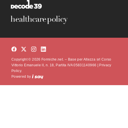
Copyright © 2026 Formiche.net. – Base per Altezza srl Corso
Vittorio Emanuele II, n. 18, Partita IVA 05831140966 |
Privacy
Policy.
Powered by