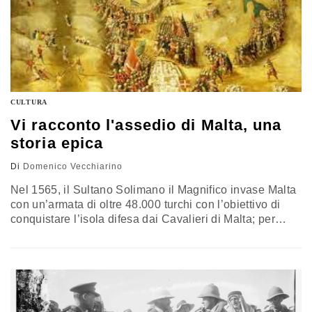
CULTURA
Vi racconto l'assedio di Malta, una
storia epica
Di
Domenico Vecchiarino
Nel 1565, il Sultano Solimano il Magnifico invase Malta
con un’armata di oltre 48.000 turchi con l’obiettivo di
conquistare l’isola difesa dai Cavalieri di Malta; per
mesi sia gli assediati che gli assedianti si scontrarono in
combattimenti senza quartiere, caratterizzati da assalti
di massa, stratagemmi, atti eroici e tradimenti