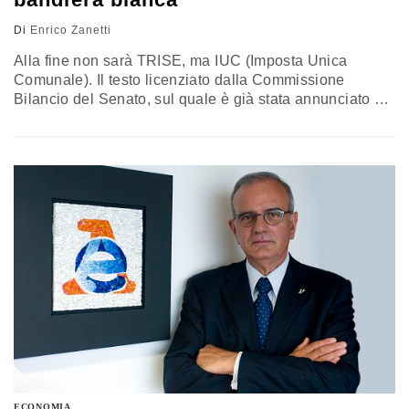
Di
Enrico Zanetti
Alla fine non sarà TRISE, ma IUC (Imposta Unica
Comunale). Il testo licenziato dalla Commissione
Bilancio del Senato, sul quale è già stata annunciato dal
Governo che verrà messa la fiducia, prevede infatti
l'ennesima variazione sul tema, dopo che già la fantasia
del relatore dell'ex PDL aveva messo in campo il TUC.
Al netto di queste variazioni nominalistiche, tuttavia,
la…
ECONOMIA