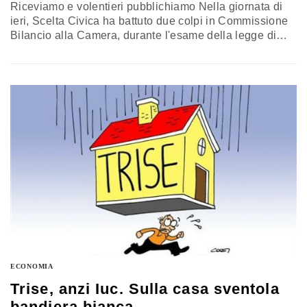
Riceviamo e volentieri pubblichiamo Nella giornata di
ieri, Scelta Civica ha battuto due colpi in Commissione
Bilancio alla Camera, durante l'esame della legge di
stabilità, che dicono molto del senso che essa vuole
dare alla sua permanenza, fino a quando avrà un senso,
in seno alla maggioranza di governo. LA QUESTIONE
CONSOB Il primo colpo, sulla proposta del governo di…
ECONOMIA
Trise, anzi Iuc. Sulla casa sventola
bandiera bianca