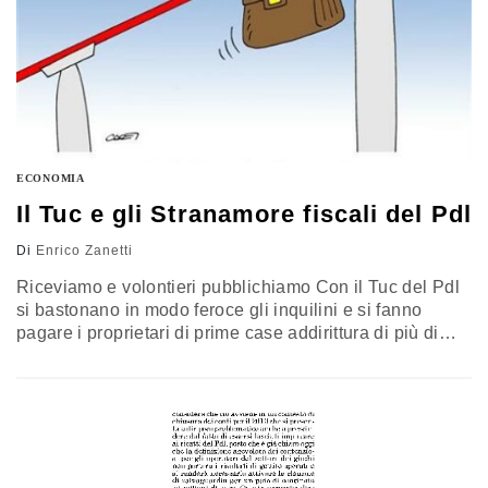
ECONOMIA
Il Tuc e gli Stranamore fiscali del Pdl
Di
Enrico Zanetti
Riceviamo e volontieri pubblichiamo Con il Tuc del Pdl
si bastonano in modo feroce gli inquilini e si fanno
pagare i proprietari di prime case addirittura di più di
quanto prevedeva la già infelice Tasi del governo:
complimentoni alle sentinelle antitasse de no' altri. LA
NORMA PIDIELLINA Basta leggere il comma 7
dell'articolo 21 della legge di stabilità, così come…