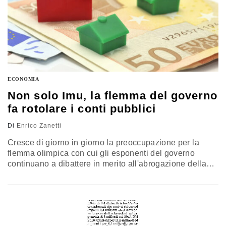
ECONOMIA
Non solo Imu, la flemma del governo
fa rotolare i conti pubblici
Di
Enrico Zanetti
Cresce di giorno in giorno la preoccupazione per la
flemma olimpica con cui gli esponenti del governo
continuano a dibattere in merito all'abrogazione della
seconda rata dell'Imu, in assenza totale di passi in
avanti sul fronte del l'individuazione delle necessarie
coperture. Preoccupazione tanto maggiore se si
considera che ciò avviene in un contesto di chiusura dei
conti per il 2013…