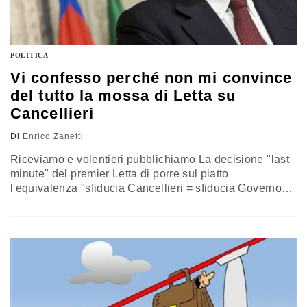
POLITICA
Vi confesso perché non mi convince
del tutto la mossa di Letta su
Cancellieri
Di
Enrico Zanetti
Riceviamo e volentieri pubblichiamo La decisione "last
minute" del premier Letta di porre sul piatto
l'equivalenza "sfiducia Cancellieri = sfiducia Governo"
rende inevitabile il voto contrario alla mozione, perché
solo dei pazzi opportunisti potrebbero sfiduciare il
Governo nel pieno dell'iter della legge di stabilità per
una vicenda tanto inopportuna quanto però specifica e
avulsa dall'azione di governo. Proprio per questo,…