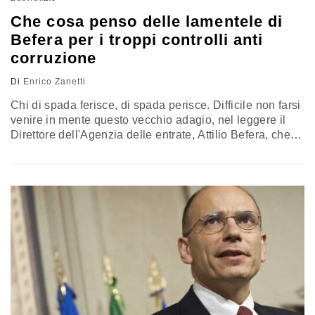
Che cosa penso delle lamentele di
Befera per i troppi controlli anti
corruzione
Di
Enrico Zanetti
Chi di spada ferisce, di spada perisce. Difficile non farsi
venire in mente questo vecchio adagio, nel leggere il
Direttore dell'Agenzia delle entrate, Attilio Befera, che
strepita contro il rischio di paralisi dell'attività di
contrasto all'evasione fiscale a causa dei numerosi
adempimenti e report imposti alle pubbliche
amministrazioni, Agenzia delle entrate compresa, dalle
nuove normative anti-corruzione. Secondo Befera, il
rischio…