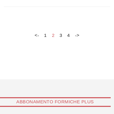
mesi che si sente parlare da parte di alcuni di
superamento di Scelta Civica, invece che di
rafforzamento di Scelta Civica. A fronte di convegni,
dibattiti, dichiarazioni e pranzi ostentati, la maggioranza
silenziosa del…
<-
1
2
3
4
->
ABBONAMENTO FORMICHE PLUS