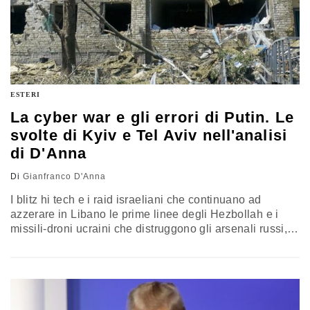
ESTERI
La cyber war e gli errori di Putin. Le
svolte di Kyiv e Tel Aviv nell'analisi
di D'Anna
Di
Gianfranco D'Anna
I blitz hi tech e i raid israeliani che continuano ad
azzerare in Libano le prime linee degli Hezbollah e i
missili-droni ucraini che distruggono gli arsenali russi,
stanno cambiando gli scenari bellici in medio oriente e
nell’est dell’Europa. Una doppia svolta dovuta
all’evoluzione tecnologica, ma anche agli errori del
Cremlino. L’analisi di Gianfranco D’Anna