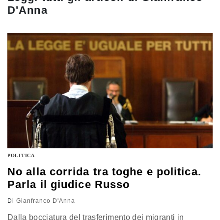
D'Anna
POLITICA
No alla corrida tra toghe e politica.
Parla il giudice Russo
Di
Gianfranco D'Anna
Dalla bocciatura del trasferimento dei migranti in