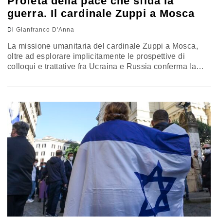
Profeta della pace che sfida la
guerra. Il cardinale Zuppi a Mosca
Di
Gianfranco D'Anna
La missione umanitaria del cardinale Zuppi a Mosca,
oltre ad esplorare implicitamente le prospettive di
colloqui e trattative fra Ucraina e Russia conferma la
credibilità e l’incidenza internazionale del ruolo di papa
Francesco e della diplomazia vaticana. L’analisi di
Gianfranco D’Anna