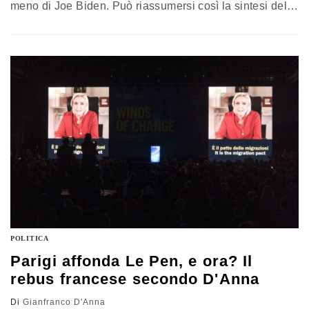
meno di Joe Biden. Può riassumersi così la sintesi del
risolutivo vertice di Washington che, anche senza
l’effettiva guida del Presidente americano alle prese con
le problematiche della riconferma, ha sancito la totale
assunzione della difesa dell’Ucraina. L’analisi di
Gianfranco D’Anna
POLITICA
Parigi affonda Le Pen, e ora? Il
rebus francese secondo D'Anna
Di
Gianfranco D'Anna