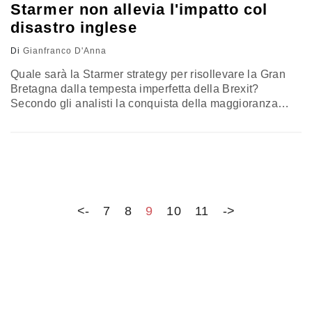
Starmer non allevia l'impatto col
disastro inglese
Di
Gianfranco D'Anna
Quale sarà la Starmer strategy per risollevare la Gran
Bretagna dalla tempesta imperfetta della Brexit?
Secondo gli analisti la conquista della maggioranza
assoluta del parlamento non attenuerà l’impatto con la
gravità della situazione, ma accentuerà invece la
responsabilità del governo laburista. L’analisi di
Gianfranco D’Anna
<-
7
8
9
10
11
->