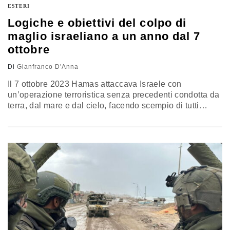
ESTERI
Logiche e obiettivi del colpo di
maglio israeliano a un anno dal 7
ottobre
Di
Gianfranco D'Anna
Il 7 ottobre 2023 Hamas attaccava Israele con
un’operazione terroristica senza precedenti condotta da
terra, dal mare e dal cielo, facendo scempio di tutti
coloro che abitavano nei kibbutz e nelle città vicine al
confine, come Sderot. Un anno dopo Israele ricorda ed
agisce. L’analisi di Gianfranco D’Anna