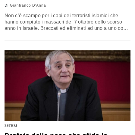
Di
Gianfranco D'Anna
Non c’è scampo per i capi dei terroristi islamici che
hanno compiuto i massacri del 7 ottobre dello scorso
anno in Israele. Braccati ed eliminati ad uno a uno come
l’ultimo capo di Hamas, Sinwar fatto saltare in aria nel
bunker di Gaza dove si nascondeva. L’analisi di
Gianfranco D’Anna
ESTERI