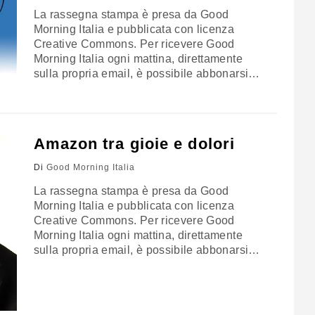
La rassegna stampa è presa da Good
Morning Italia e pubblicata con licenza
Creative Commons. Per ricevere Good
Morning Italia ogni mattina, direttamente
sulla propria email, è possibile abbonarsi
gratuitamente cliccando qui. BOTTA E
RISPOSTA Renzi ribatte all’intervento del
presidente della Bundesbank, Jens
Weidmann, che ieri ha bocciato la richiesta
Amazon tra gioie e dolori
italiana di maggiore flessibilità sui conti:
“L’Europa appartiene ai cittadini, non ai
Di
Good Morning Italia
banchieri” (Financial Times). Il governo…
La rassegna stampa è presa da Good
Morning Italia e pubblicata con licenza
Creative Commons. Per ricevere Good
Morning Italia ogni mattina, direttamente
sulla propria email, è possibile abbonarsi
gratuitamente cliccando qui. PACCHI
SOSPETTI Amazon sotto indagine da parte
dell’Unione Europea per una possibile
evasione fiscale da parte della principale