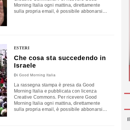
Morning Italia ogni mattina, direttamente
sulla propria email, è possibile abbonarsi
gratuitamente cliccando qui. FRONTE
IRACHENO L’esercito ha riconquistato il
villaggio natale di Saddam Hussein dopo un
attacco contro i ribelli per recuperare anche
la maggiore raffineria di petrolio del Paese.
Intanto però i miliziani dell’Isis postano…
ESTERI
Che cosa sta succedendo in
Israele
Di
Good Morning Italia
La rassegna stampa è presa da Good
Morning Italia e pubblicata con licenza
Creative Commons. Per ricevere Good
Morning Italia ogni mattina, direttamente
sulla propria email, è possibile abbonarsi
gratuitamente cliccando qui. ISRAELE,
I
LUTTO E LOTTA Al funerale di Mohammed
Abu Khdair, il 17enne di Gerusalemme Est