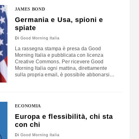
ucciso mercoledì in circostanze ancora da
JAMES BOND
chiarire (la polizia ha ammesso di ritenere
che si tratti di una…
Germania e Usa, spioni e
spiate
Di
Good Morning Italia
La rassegna stampa è presa da Good
Morning Italia e pubblicata con licenza
Creative Commons. Per ricevere Good
Morning Italia ogni mattina, direttamente
sulla propria email, è possibile abbonarsi
gratuitamente cliccando qui. GERMANIA
SPIATA Un dipendente dell’agenzia
d’intelligence tedesca Bnd è stato arrestato
con l’accusa di spionaggio su mandato
ECONOMIA
statunitense (Reuters). L’uomo, un 31enne di
nazionalità tedesca, avrebbe trafugato
Europa e flessibilità, chi sta
documenti relativi all’inchiesta parlamentare
con chi
sull’Nsa…
Di
Good Morning Italia