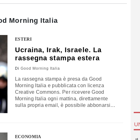
d Morning Italia
ESTERI
Ucraina, Irak, Israele. La
rassegna stampa estera
Di
Good Morning Italia
La rassegna stampa è presa da Good
Morning Italia e pubblicata con licenza
Creative Commons. Per ricevere Good
Morning Italia ogni mattina, direttamente
sulla propria email, è possibile abbonarsi
gratuitamente cliccando qui. UCRAINA,
RIBELLI IN FUGA Capitolano Slaviansk, la
U
roccaforte dei separatisti filorussi, e altre
città chiave nell’Est del Paese. I miliziani si
ECONOMIA
ritirano verso la vicina Kramatorsk e in parte