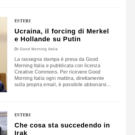
sede operativa europea dell’azienda, che si
trova in Lussemburgo. Nel frattempo altri
controlli si…
ESTERI
Ucraina, il forcing di Merkel
e Hollande su Putin
Di
Good Morning Italia
La rassegna stampa è presa da Good
Morning Italia e pubblicata con licenza
Creative Commons. Per ricevere Good
Morning Italia ogni mattina, direttamente
sulla propria email, è possibile abbonarsi
gratuitamente cliccando qui. FRONTE
UCRAINO Mentre il nuovo ministro della
Difesa di Kiev promette di riconquistare la
Crimea (Bbc), Francois Hollande e Angela
ESTERI
Merkel fanno pressioni su Vladimir Putin
affinché convinca i separatisti filo-russi a
Che cosa sta succedendo in
raggiungere…
Irak