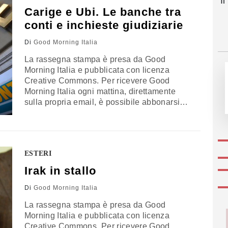
I
a Donetsk (Bbc).…
Carige e Ubi. Le banche tra
conti e inchieste giudiziarie
Di
Good Morning Italia
La rassegna stampa è presa da Good
Morning Italia e pubblicata con licenza
Creative Commons. Per ricevere Good
Morning Italia ogni mattina, direttamente
sulla propria email, è possibile abbonarsi
gratuitamente cliccando qui. Tangentopoli
veneziana Marco Milanese, già consulente
dell’ex ministro Giulio Tremonti, è stato
arrestato a Roma dalla Guardia di finanza
ESTERI
per corruzione nell’inchiesta Mose.
Sequestrati beni per 500mila euro, ovvero il
Irak in stallo
corrispettivo della presunta mazzetta
ricevuta…
Di
Good Morning Italia
La rassegna stampa è presa da Good
Morning Italia e pubblicata con licenza
Creative Commons. Per ricevere Good