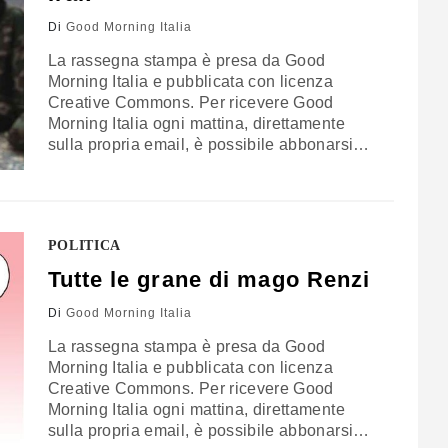
Di
Good Morning Italia
La rassegna stampa è presa da Good
Morning Italia e pubblicata con licenza
Creative Commons. Per ricevere Good
Morning Italia ogni mattina, direttamente
sulla propria email, è possibile abbonarsi
gratuitamente cliccando qui. FRONTE
IRACHENO L’Isis avanza nella Siria
orientale, dove ha conquistato depositi di
armi, saccheggiato banche e preso il
POLITICA
controllo di impianti petroliferi e terreni
agricoli (Reuters). Strategia Usa Secondo il
Tutte le grane di mago Renzi
Pentagono il governo…
Di
Good Morning Italia
La rassegna stampa è presa da Good
Morning Italia e pubblicata con licenza
Creative Commons. Per ricevere Good
Morning Italia ogni mattina, direttamente
sulla propria email, è possibile abbonarsi