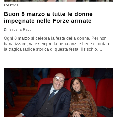
POLITICA
Buon 8 marzo a tutte le donne
impegnate nelle Forze armate
Di
Isabella Rauti
Ogni 8 marzo si celebra la festa della donna. Per non
banalizzare, vale sempre la pena anzi è bene ricordare
la tragica radice storica di questa festa. Il rischio,
altrimenti, è che la giornata diventi soltanto una
celebrazione e un rito di festa. È invece opportuno
ricordare, soprattutto alle giovani generazione, le origini
antiche, storiche e tragiche di questa data.…