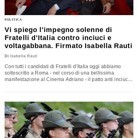
POLITICA
Vi spiego l’impegno solenne di
Fratelli d’Italia contro inciuci e
voltagabbana. Firmato Isabella Rauti
Di
Isabella Rauti
Con tutti i candidati di Fratelli d’Italia oggi abbiamo
sottoscritto a Roma - nel corso di una bellissima
manifestazione al Cinema Adriano - il patto anti inciucio
“Noi non tradiamo”. È un patto di onorabilità rispetto ai
nostri elettori e a tutti coloro che il 4 marzo voteranno
per FDI. Con la coalizione di centrodestra abbiamo
condiviso 10 punti programmatici…