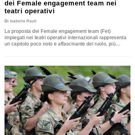
dei Female engagement team nei
teatri operativi
Di
Isabella Rauti
La proposta dei Female engagement team (Fet)
impiegati nei teatri operativi internazionali rappresenta
un capitolo poco noto e affascinante del ruolo, più
ampio, esercitato dall’implementazione della prospettiva
di genere, contenuta nella Dottrina Nato e nelle
Risoluzioni Onu, a partire dalla capostipite “Donne,
pace e sicurezza” (n.1325/2000). Tra le funzioni
principali dei Fet, rientrano l’interazione con la
popolazione civile, in particolare…