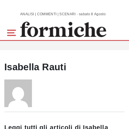
Skip to main content
ANALISI | COMMENTI | SCENARI - sabato 8 Agosto 2026
Isabella Rauti
Leggi tutti gli articoli di
Isabella