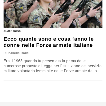
JAMES BOND
Ecco quante sono e cosa fanno le
donne nelle Forze armate italiane
Di
Isabella Rauti
Era il 1963 quando fu presentata la prima delle
numerose proposte di legge per l’istituzione del servizio
militare volontario femminile nelle Forze armate dello
Stato. L’iter legislativo fu lungo e accidentato e vale la
pena ricordare la fase sperimentale del 1992, con le
prime “donne soldato” nell’Esercito italiano (caserma
dei “Lancieri di Montebello” a Roma), un campione di 29
ragazze…