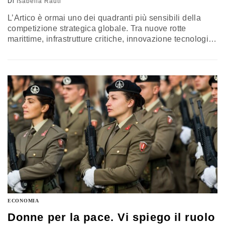
Di
Isabella Rauti
L’Artico è ormai uno dei quadranti più sensibili della
competizione strategica globale. Tra nuove rotte
marittime, infrastrutture critiche, innovazione tecnologica
e sicurezza alleata, il Grande Nord assume un ruolo
sempre più centrale per la sicurezza europea e
atlantica. In questo scenario, Nave Alliance, battente
bandiera ed equipaggio della Marina militare,
rappresenta uno dei principali strumenti del contributo
italiano nell’High North. Il racconto di Isabella Rauti,
sottosegretaria di Stato alla Difesa con delega
all’ambiente Artico, Sub-Artico ed Antartide, dalla sua
missione in Norvegia
ECONOMIA
Donne per la pace. Vi spiego il ruolo