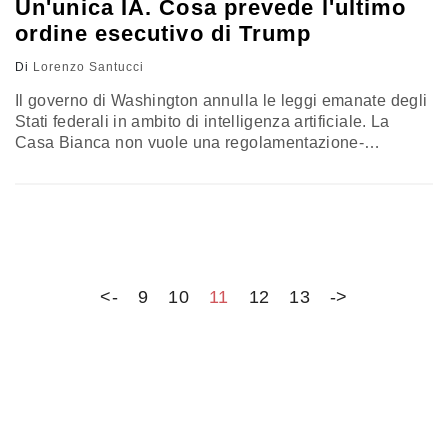
Un'unica IA. Cosa prevede l'ultimo
ordine esecutivo di Trump
Di
Lorenzo Santucci
Il governo di Washington annulla le leggi emanate degli
Stati federali in ambito di intelligenza artificiale. La
Casa Bianca non vuole una regolamentazione-
spezzatino che freni il progresso, a vantaggio della
Cina. Ma ci sono delle preoccupazioni anche tra i
repubblicani, convinti che in questo modo viene
concesso libero mandato alle Big Tech
<-
9
10
11
12
13
->