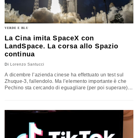
VERDE E BLU
La Cina imita SpaceX con
LandSpace. La corsa allo Spazio
continua
Di
Lorenzo Santucci
A dicembre l’azienda cinese
ha effettuato un test sul
Zhuque-3, fallendolo. Ma l’elemento importante è che
Pechino sta cercando di eguagliare (per poi superare) i
rivali americani osservando le sue aziende. Quella di
Elon Musk ha rivoluzionato il settore spaziale con il
riutilizzo di alcune parti del razzo che andrebbero perse.
Ed è a quello che punta anche il Dragone