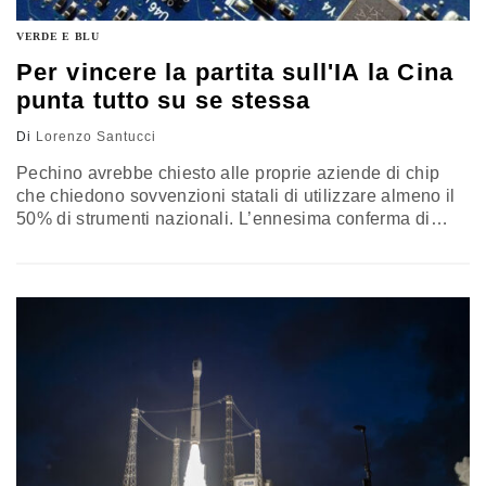
VERDE E BLU
Per vincere la partita sull'IA la Cina
punta tutto su se stessa
Di
Lorenzo Santucci
Pechino avrebbe chiesto alle proprie aziende di chip
che chiedono sovvenzioni statali di utilizzare almeno il
50% di strumenti nazionali. L’ennesima conferma di
come, da quando Washington ha imposto i suoi limiti
all’export, il governo cinese abbia intrapreso una nuova
strategia, stimolando i propri talenti per accorciare il
divario con gli Usa