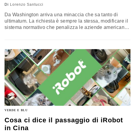
Di
Lorenzo Santucci
Da Washington arriva una minaccia che sa tanto di
ultimatum. La richiesta è sempre la stessa, modificare il
sistema normativo che penalizza le aziende americane,
ma viene accompagnata con la possibilità di ritorsioni
qualora la situazione continui a rimanere tale. Un
esempio di quello che potrebbe accadere in futuro arriva
dal Regno Unito
VERDE E BLU
Cosa ci dice il passaggio di iRobot
in Cina