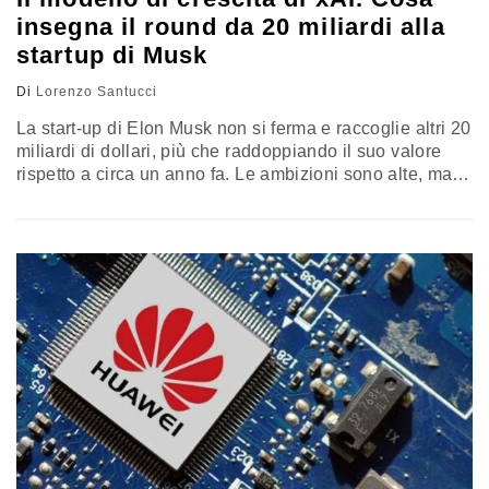
insegna il round da 20 miliardi alla
startup di Musk
Di
Lorenzo Santucci
La start-up di Elon Musk non si ferma e raccoglie altri 20
miliardi di dollari, più che raddoppiando il suo valore
rispetto a circa un anno fa. Le ambizioni sono alte, ma
stonano con le critiche che l’azienda riceve dall’Europa
a causa dei deepfake pubblicati dal chatbot Grok. Un
problema ricorrente a cui si fa fatica a porre un freno