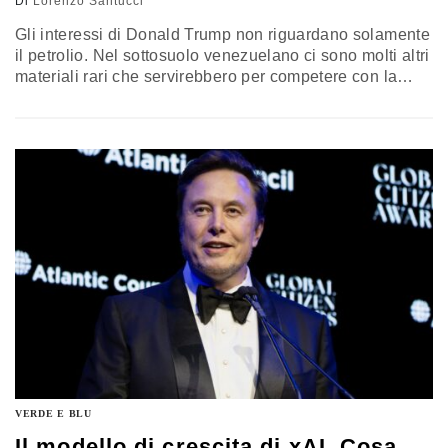
Di
Lorenzo Santucci
Gli interessi di Donald Trump non riguardano solamente
il petrolio. Nel sottosuolo venezuelano ci sono molti altri
materiali rari che servirebbero per competere con la
Cina sull’intelligenza artificiale. Stesso discorso vale
per la Groenlandia, finita nel mirino di Washington. Ma
ottenere quelle risorse non è una garanzia per vincere
la sfida con Pechino
VERDE E BLU
Il modello di crescita di xAI. Cosa