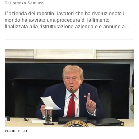
Di
Lorenzo Santucci
L’azienda dei robottini lavatori che ha rivoluzionato il
mondo
ha avviato una procedura di fallimento
finalizzata alla ristrutturazione aziendale
e annuncia
che sposterà la sua attività nella superpotenza asiatica.
Un esempio dei nostri tempi, dove le aziende americane
faticano a reggere la concorrenza a basso costo cinese
VERDE E BLU