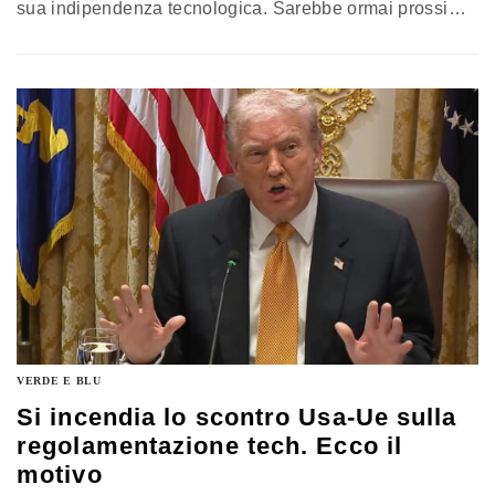
sua indipendenza tecnologica. Sarebbe ormai prossimo
lo sviluppo di un prototipo di una macchina a litografia
ultravioletta estrema (Euv), che permette di produrre
chip avanzati. Il governo cinese, inoltre, sta centrando
l’obiettivo grazie a una strategia che coinvolge i talenti
occidentali
VERDE E BLU
Si incendia lo scontro Usa-Ue sulla
regolamentazione tech. Ecco il
motivo