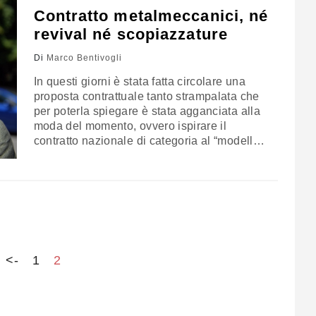
Contratto metalmeccanici, né
revival né scopiazzature
Di
Marco Bentivogli
In questi giorni è stata fatta circolare una
proposta contrattuale tanto strampalata che
per poterla spiegare è stata agganciata alla
moda del momento, ovvero ispirare il
contratto nazionale di categoria al “modello
tedesco”, ignorandone le caratteristiche e le
notevoli differenze rispetto al sistema
italiano. Il contratto tedesco non è nazionale,
non dura un anno e riguarda poco più del
30%…
<-
1
2