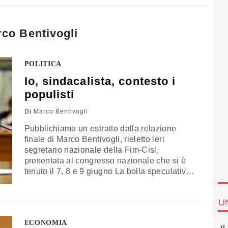
co Bentivogli
POLITICA
Io, sindacalista, contesto i
populisti
Di
Marco Bentivogli
Pubblichiamo un estratto dalla relazione
finale di Marco Bentivogli, rieletto ieri
segretario nazionale della Fim-Cisl,
presentata al congresso nazionale che si è
tenuto il 7, 8 e 9 giugno La bolla speculativa
populista è tutta culturale. Le disuguaglianze
si misurano sempre di più sull’accesso al
U
sapere, alla cultura, alla qualità e
all’accesso all’istruzione, alla partecipazione
ECONOMIA
e all’informazione corretta, all’età,