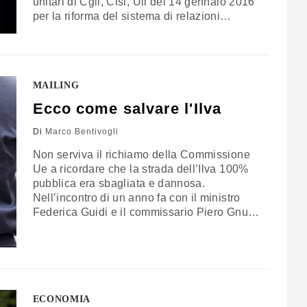
unitari di Cgil, Cisl, Uil del 14 gennaio 2016
per la riforma del sistema di relazioni
industriali. Nel merito del documento, per
quanto riguarda la funzione della
contrattazione nazionale, il riferimento alla
tutela del potere d'acquisto e all’inflazione,
MAILING
rimane il cardine principale, unitamente ad
una…
Ecco come salvare l'Ilva
Di
Marco Bentivogli
Non serviva il richiamo della Commissione
Ue a ricordare che la strada dell’Ilva 100%
pubblica era sbagliata e dannosa.
Nell’incontro di un anno fa con il ministro
Federica Guidi e il commissario Piero Gnudi,
solo la Fim aveva giudicato questa strada
non solo inutile ma profondamente sbagliata.
In tutto il mondo le aziende sono state
salvate con interventi pubblici temporanei…
ECONOMIA