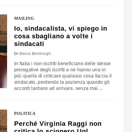
vede in ogni innovazione una
macchinazione contro il popolo. Fermare il
progresso non è di sinistra, è velleitario,
MAILING
significa fermare…
Io, sindacalista, vi spiego in
cosa sbagliano a volte i
sindacati
Di
Marco Bentivogli
In Italia i non-iscritti beneficiano delle stesse
prerogative degli iscritti e ne hanno una in
più: quella di criticare qualsiasi cosa faccia il
sindacato, perdendo la pazienza quando gli
accordi tardano ad arrivare, senza mai
prendersi la responsabilità di sostenerlo
come fanno invece gli iscritti, contribuendo in
termini partecipativi alla vita e al
cambiamento del sindacato. I non-iscritti
POLITICA
sono tra…
Perché Virginia Raggi non
critica lo sciopero Ugl