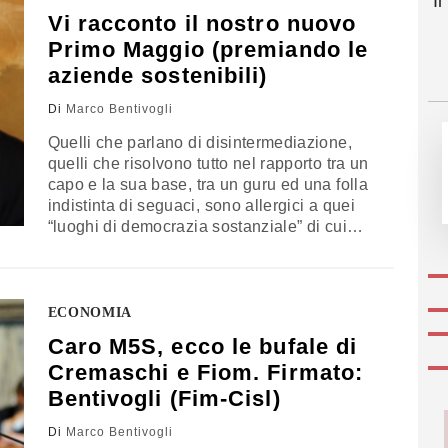
I
all’inurbamento,…
Vi racconto il nostro nuovo
Primo Maggio (premiando le
aziende sostenibili)
Di
Marco Bentivogli
Quelli che parlano di disintermediazione,
quelli che risolvono tutto nel rapporto tra un
capo e la sua base, tra un guru ed una folla
indistinta di seguaci, sono allergici a quei
“luoghi di democrazia sostanziale” di cui
parlava Giulio Pastore, fondatore della Cisl,
e perdono di vista la ricchezza delle
relazioni tra persone e il significato
profondamente democratico dell’azione
ECONOMIA
sociale…
Caro M5S, ecco le bufale di
Cremaschi e Fiom. Firmato:
Bentivogli (Fim-Cisl)
Di
Marco Bentivogli