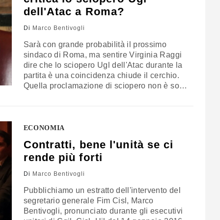
dell'Atac a Roma?
Di
Marco Bentivogli
Sarà con grande probabilità il prossimo
sindaco di Roma, ma sentire Virginia Raggi
dire che lo sciopero Ugl dell'Atac durante la
partita è una coincidenza chiude il cerchio.
Quella proclamazione di sciopero non è solo
una porcheria contro i cittadini, gli altri
lavoratori e la città, ma il più efficace attacco
al diritto di sciopero. (Testo tratto dal profilo
Facebook…
ECONOMIA
Contratti, bene l'unità se ci
rende più forti
Di
Marco Bentivogli
Pubblichiamo un estratto dell'intervento del
segretario generale Fim Cisl, Marco
Bentivogli, pronunciato durante gli esecutivi