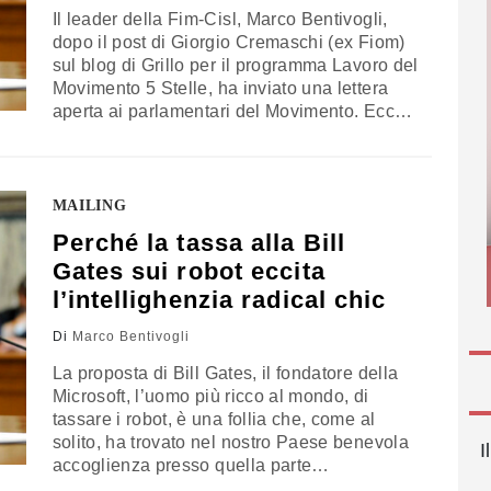
Il leader della Fim-Cisl, Marco Bentivogli,
dopo il post di Giorgio Cremaschi (ex Fiom)
sul blog di Grillo per il programma Lavoro del
Movimento 5 Stelle, ha inviato una lettera
aperta ai parlamentari del Movimento. Ecco
il testo completo La democrazia sindacale è
un tema serio. Proprio per questo bisogna
fare chiarezza sulla storia e sulle
responsabilità di ciascuno. Lo…
MAILING
Perché la tassa alla Bill
Gates sui robot eccita
l’intellighenzia radical chic
Di
Marco Bentivogli
La proposta di Bill Gates, il fondatore della
Microsoft, l’uomo più ricco al mondo, di
tassare i robot, è una follia che, come al
solito, ha trovato nel nostro Paese benevola
I
accoglienza presso quella parte
dell’intellighenzia radical chic nostrana, che