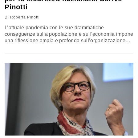
Pinotti
Di
Roberta Pinotti
L’attuale pandemia con le sue drammatiche
conseguenze sulla popolazione e sull’economia impone
una riflessione ampia e profonda sull’organizzazione
della nostra società e, in particolare, sui punti di
debolezza che sono emersi. Dobbiamo, infatti, essere
consapevoli che nel mondo globalizzato questo tipo di
emergenze, insieme ad altre, possono ripresentarsi
molto più frequentemente che nel passato.
L’interdipendenza economica, industriale, commerciale
e delle…