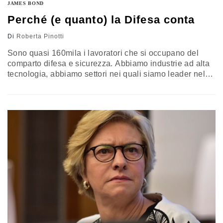
JAMES BOND
Perché (e quanto) la Difesa conta
Di
Roberta Pinotti
Sono quasi 160mila i lavoratori che si occupano del
comparto difesa e sicurezza. Abbiamo industrie ad alta
tecnologia, abbiamo settori nei quali siamo leader nel
mondo. Complessivamente questo settore produce lo
0,8 del Pil nazionale. Non solo, è un settore nel quale la
ricerca e l’innovazione sono fondamentali e sempre di
più questa ricerca e questa innovazione non sono
soltanto…