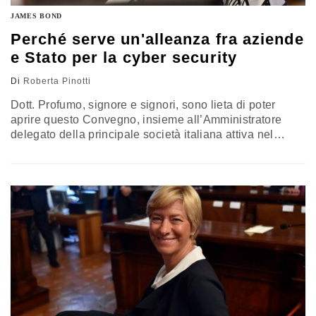
JAMES BOND
Perché serve un'alleanza fra aziende
e Stato per la cyber security
Di
Roberta Pinotti
Dott. Profumo, signore e signori, sono lieta di poter
aprire questo Convegno, insieme all’Amministratore
delegato della principale società italiana attiva nel
settore della tecnologia più avanzata. Questi nostri
interventi, per così dire “istituzionali”, sono stati inseriti
quasi come una premessa ai tanti altri pronunciati da
nomi e società prestigiose, impegnate nel campo della
sicurezza cibernetica. Non credo che sia
semplicemente…