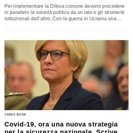
Per implementare la Difesa comune devono procedere
in parallelo la volontà politica da un lato e gli strumenti
istituzionali dall’altro. Con la guerra in Ucraina una
possibile soluzione potrebbe essere nello sviluppare
cooperazioni rafforzate, sul modello della Pesco e
incrementare il gioco di squadra. Il punto di Roberta
Pinotti, presidente della commissione Difesa del Senato
riportato all’evento “Strategic Compass: le sfide per
l’Italia” organizzato dall’Istituto affari internazionali (Iai)
JAMES BOND
Covid-19, ora una nuova strategia
per la sicurezza nazionale. Scrive