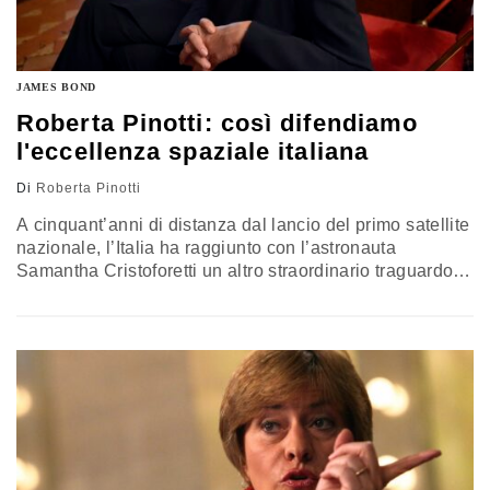
JAMES BOND
Roberta Pinotti: così difendiamo
l'eccellenza spaziale italiana
Di
Roberta Pinotti
A cinquant’anni di distanza dal lancio del primo satellite
nazionale, l’Italia ha raggiunto con l’astronauta
Samantha Cristoforetti un altro straordinario traguardo
nella sua personale “conquista dello spazio”,
confermando nel settore aerospaziale una tradizione di
competenze e capacità, umane e industriali, di assoluto
valore a livello internazionale. L’industria aerospaziale
italiana oggi è costituita da grandi player ma anche da
molte Pmi…