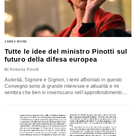
JAMES BOND
Tutte le idee del ministro Pinotti sul
futuro della difesa europea
Di
Roberta Pinotti
Autorità, Signore e Signori, i temi affrontati in questo
Convegno sono di grande interesse e attualità e mi
sembra che ben si inseriscano nell’approfondimento
che ho proposto di sviluppare nel Paese attraverso la
preparazione di un Libro Bianco sulla sicurezza
internazionale e la difesa. Le sue Linee Guida sono
state presentate poche settimane fa al Consiglio
Supremo di Difesa e sono…