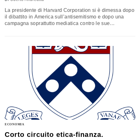
La presidente di Harvard Corporation si è dimessa dopo
il dibattito in America sull’antisemitismo e dopo una
campagna soprattutto mediatica contro le sue
esperienze accademiche. In un articolo sul
Nyt
, Gay si è
difesa con vigore esprimendo le sue ragioni e
delineando la cornice politica in cui – a suo dire – è da
iscriversi, più in ampio, l’intera vicenda
ECONOMIA
Corto circuito etica-finanza.