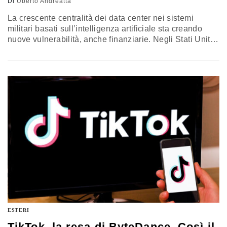
Di
Uberto Andreatta
La crescente centralità dei data center nei sistemi
militari basati sull’intelligenza artificiale sta creando
nuove vulnerabilità, anche finanziarie. Negli Stati Uniti il
peso del rischio si sposta dalle assicurazioni ai mercati
privati, segnalando un possibile collo di bottiglia
strategico nella competizione tra grandi potenze
ESTERI
TikTok, la resa di ByteDance. Così il