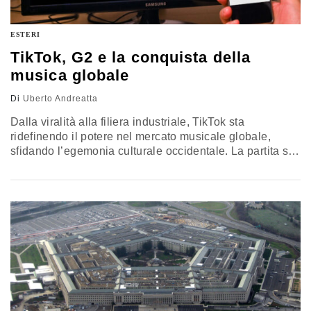
ESTERI
TikTok, G2 e la conquista della
musica globale
Di
Uberto Andreatta
Dalla viralità alla filiera industriale, TikTok sta
ridefinendo il potere nel mercato musicale globale,
sfidando l’egemonia culturale occidentale. La partita sul
soft power passa da algoritmi, streaming e live show,
con Washington e Pechino sempre più coinvolte