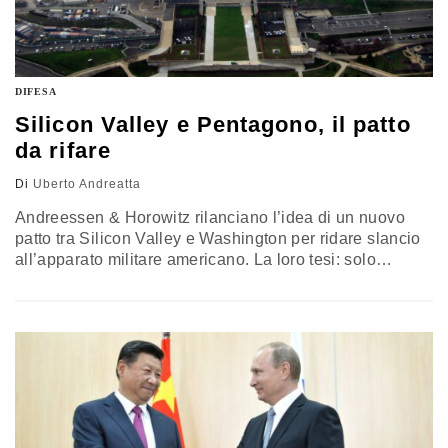
DIFESA
Silicon Valley e Pentagono, il patto
da rifare
Di
Uberto Andreatta
Andreessen & Horowitz rilanciano l’idea di un nuovo
patto tra Silicon Valley e Washington per ridare slancio
all’apparato militare americano. La loro tesi: solo
accettando rischio, caos e innovazione non pianificata
gli Stati Uniti possono reggere la competizione
strategica globale