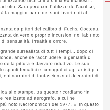
 utilizzando tecniche a china ed inchiostri.
 olio. Sarà però con l’utilizzo dell’acrilico,
à la maggior parte dei suoi lavori noti al
uenzata da pittori del calibro di Fuchs, Cocteau,
zzata da vere e proprie incursioni nel labirinto
di sensualità, irrealtà e orrore.
ù grande surrealista di tutti i tempi… dopo di
onde, anche se racchiudere la genialità di
della pittura è davvero riduttivo. Le sue
o spunti tematici e iconografici agli artisti più
i, dai narratori di fantascienza ai decoratori di
dica alle stampe, tra queste ricordiamo “la
e realizzate ad aerografo, a cui ne
l più noto Necronomicon del 1977. E’ in questo