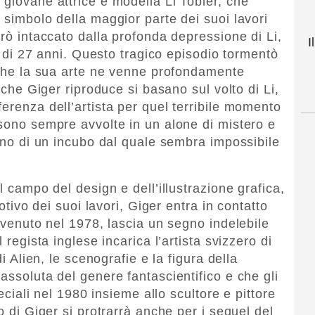
 giovane attrice e modella Li Tobler, che
 simbolo della maggior parte dei suoi lavori
erò intaccato dalla profonda depressione di Li,
I
tà di 27 anni. Questo tragico episodio tormentò
anche la sua arte ne venne profondamente
i che Giger riproduce si basano sul volto di Li,
erenza dell’artista per quel terribile momento
 sono sempre avvolte in un alone di mistero e
erno di un incubo dal quale sembra impossibile
l campo del design e dell’illustrazione grafica,
motivo dei suoi lavori, Giger entra in contatto
avvenuto nel 1978, lascia un segno indelebile
 regista inglese incarica l’artista svizzero di
di Alien, le scenografie e la figura della
assoluta del genere fantascientifico e che gli
peciali nel 1980 insieme allo scultore e pittore
o di Giger si protrarrà anche per i sequel del