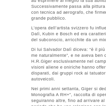
ad esprimere al meglio la sua abilità
Successivamente passa alla pittura ad
con tecnica ad aerografo, che firmer
grande pubblico.
L’opera dell’artista svizzero fu infl
Dalì, Kubin e Bosch ed era caratteri
del subconscio, arricchite da un mix 
Di lui Salvador Dalì diceva: “è il pi
me naturalmente”, e ne aveva ben d
H.R.Giger esclusivamente nel campo 
visioni aliene e oniriche hanno offert
disparati, dai gruppi rock ai tatuator
autoveicoli.
Nei primi anni settanta, Giger si de
Monografia A RH+”, raccolta di oper
seguiranno altre, fino ad arrivare a