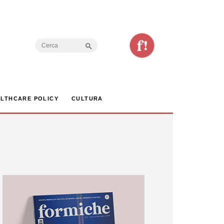
Search Button
Search
for:
LTHCARE POLICY
CULTURA