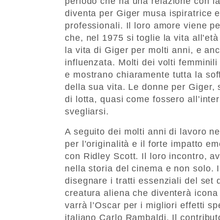
periodo che ha una relazione con la
diventa per Giger musa ispiratrice e
professionali. Il loro amore viene p
che, nel 1975 si toglie la vita all’e
la vita di Giger per molti anni, e 
influenzata. Molti dei volti femminil
e mostrano chiaramente tutta la soff
della sua vita. Le donne per Giger,
di lotta, quasi come fossero all’int
svegliarsi.
A seguito dei molti anni di lavoro ne
per l’originalità e il forte impatto e
con Ridley Scott. Il loro incontro, 
nella storia del cinema e non solo. Il
disegnare i tratti essenziali del set 
creatura aliena che diventerà icona 
varrà l’Oscar per i migliori effetti s
italiano Carlo Rambaldi. Il contribut