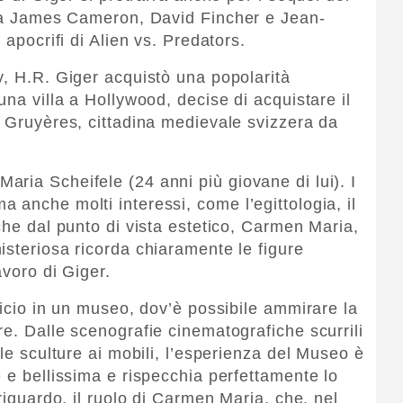
i da James Cameron, David Fincher e Jean-
 apocrifi di Alien vs. Predators.
y, H.R. Giger acquistò una popolarità
una villa a Hollywood, decise di acquistare il
i Gruyères, cittadina medievale svizzera da
ria Scheifele (24 anni più giovane di lui). I
 anche molti interessi, come l’egittologia, il
che dal punto di vista estetico, Carmen Maria,
isteriosa ricorda chiaramente le figure
avoro di Giger.
ficio in un museo, dov’è possibile ammirare la
re. Dalle scenografie cinematografiche scurrili
lle sculture ai mobili, l’esperienza del Museo è
 e bellissima e rispecchia perfettamente lo
 riguardo, il ruolo di Carmen Maria, che, nel