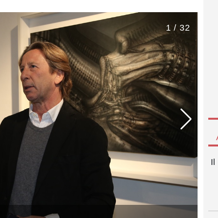
1 / 32
I