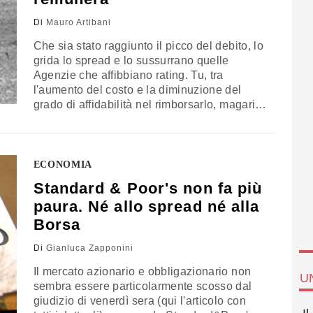
Di
Mauro Artibani
Che sia stato raggiunto il picco del debito, lo
grida lo spread e lo sussurrano quelle
Agenzie che affibbiano rating. Tu, tra
l'aumento del costo e la diminuzione del
grado di affidabilità nel rimborsarlo, magari
imprechi. Per ridurlo, invece, occorre
aumentare la crescita economica. Nel
rapporto debito/Pil sta la formula. Orbene,
questo Governo prova a farlo con una
ECONOMIA
manovra, fatta…
Standard & Poor's non fa più
paura. Né allo spread né alla
Borsa
Di
Gianluca Zapponini
Il mercato azionario e obbligazionario non
U
sembra essere particolarmente scosso dal
giudizio di venerdì sera (qui l'articolo con