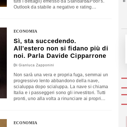
I
tutti i dettagli) emesso da Standard&Poor's.
Outlook da stabile a negativo e rating
confermato sono un mix sufficiente a non
spaventare chi ogni giorno investe e
sottoscrive il nostro debito sovrano. C'era chi
questa mattina si aspettava sfaceli e invece
ECONOMIA
no. Borsa,…
Sì, sta succedendo.
All'estero non si fidano più di
noi. Parla Davide Cipparrone
Di
Gianluca Zapponini
Non sarà una vera e propria fuga, semmai un
progressivo lento abbandono della nave,
scialuppa dopo scialuppa. La nave si chiama
Italia e i passeggeri sono gli investitori. Tutti
pronti, uno alla volta a rinunciare ai propri
investimenti in titoli di Stato. A due giorni
dalla bocciatura ufficiale della manovra da
parte dell'Ue e a 24 ore dal probabile
downgrade…
ECONOMIA