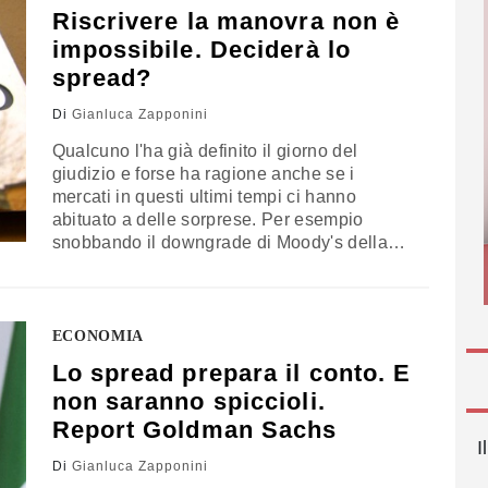
Riscrivere la manovra non è
impossibile. Deciderà lo
spread?
Di
Gianluca Zapponini
Qualcuno l'ha già definito il giorno del
giudizio e forse ha ragione anche se i
mercati in questi ultimi tempi ci hanno
abituato a delle sorprese. Per esempio
snobbando il downgrade di Moody's della
settimana scorsa o la bocciatura della
manovra da parte dell'Europa (qui l'analisi di
Davide Giacalone). Attenzione, non che lo
spread non sia risalito, ci mancherebbe.
ECONOMIA
Ma…
Lo spread prepara il conto. E
non saranno spiccioli.
Report Goldman Sachs
I
Di
Gianluca Zapponini