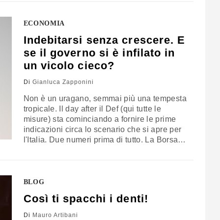
terzo in pericolo. Numeri incontrovertibili?
Beh, a…
ECONOMIA
Indebitarsi senza crescere. E
se il governo si è infilato in
un vicolo cieco?
Di
Gianluca Zapponini
Non è un uragano, semmai più una tempesta
tropicale. Il day after il Def (qui tutte le
misure) sta cominciando a fornire le prime
indicazioni circa lo scenario che si apre per
l'Italia. Due numeri prima di tutto. La Borsa è
scivolata quasi subito, portandosi in poco
tempo a ridosso del -3% e poi al -3,7%,
affossata dai titoli delle…
BLOG
Così ti spacchi i denti!
Di
Mauro Artibani