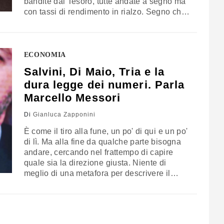
bandite dal Tesoro, tutte andate a segno ma
con tassi di rendimento in rialzo. Segno che
la domanda di debito c'è (famiglie e
investitori comprano titoli per prestare allo
Stato i soldi necessari a finanziare quella
parte della spesa…
ECONOMIA
Salvini, Di Maio, Tria e la
dura legge dei numeri. Parla
Marcello Messori
Di
Gianluca Zapponini
È come il tiro alla fune, un po' di qui e un po'
di lì. Ma alla fine da qualche parte bisogna
andare, cercando nel frattempo di capire
quale sia la direzione giusta. Niente di
meglio di una metafora per descrivere il
percorso di avvicinamento verso la manovra,
che il Tesoro guidato da Giovanni Tria si
appresta a scrivere, una volta approvato il…