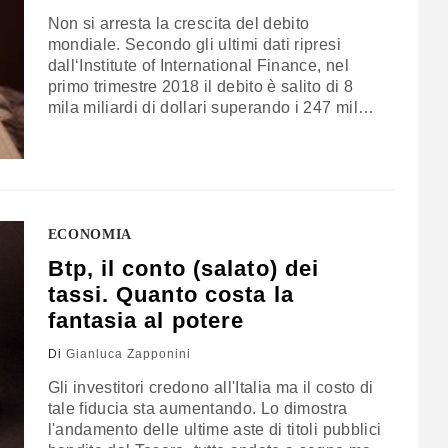
Non si arresta la crescita del debito
mondiale. Secondo gli ultimi dati ripresi
dall‘Institute of International Finance, nel
primo trimestre 2018 il debito è salito di 8
mila miliardi di dollari superando i 247 mila
miliardi di dollari, ovvero il 318% del Pil
mondiale. Si tratta di un valore 30 mila
miliardi di dollari superiore a quelli della fine
del 2016. Per gli…
ECONOMIA
Btp, il conto (salato) dei
tassi. Quanto costa la
fantasia al potere
Di
Gianluca Zapponini
Gli investitori credono all'Italia ma il costo di
tale fiducia sta aumentando. Lo dimostra
l'andamento delle ultime aste di titoli pubblici