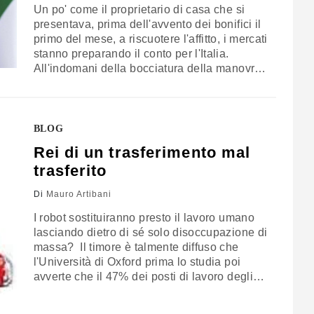
Un po' come il proprietario di casa che si
presentava, prima dell'avvento dei bonifici il
primo del mese, a riscuotere l'affitto, i mercati
stanno preparando il conto per l'Italia.
All'indomani della bocciatura della manovra
da parte dell'Europa (qui l'approfondimento
di ieri) è tempo di rimettere ordine tra le
emergenze dell'Italia. Perché se quello con
l'Europa è un problema politico e…
BLOG
Rei di un trasferimento mal
trasferito
Di
Mauro Artibani
I robot sostituiranno presto il lavoro umano
lasciando dietro di sé solo disoccupazione di
massa? Il timore è talmente diffuso che
l'Università di Oxford prima lo studia poi
avverte che il 47% dei posti di lavoro degli
Stati Uniti è a rischio a causa robot e
McKinsey & Company ne stima circa un