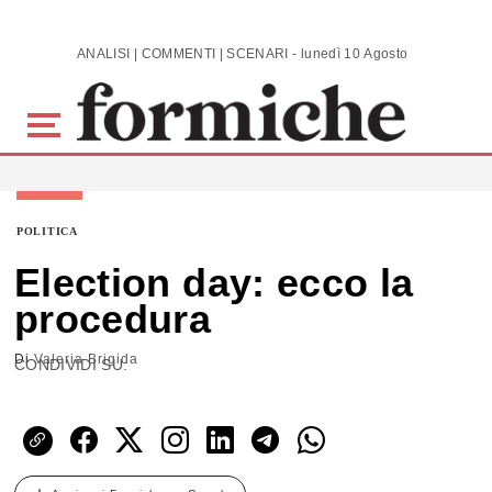
Skip to main content
ANALISI | COMMENTI | SCENARI - lunedì 10 Agosto 2026
POLITICA
Election day: ecco la
procedura
Di
Valeria Brigida
CONDIVIDI SU: