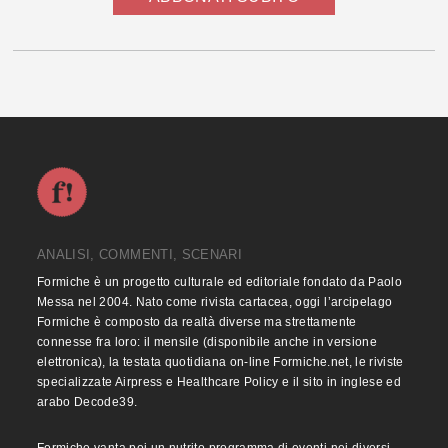
ANALISI, COMMENTI, SCENARI
Formiche è un progetto culturale ed editoriale fondato da Paolo
Messa nel 2004. Nato come rivista cartacea, oggi l’arcipelago
Formiche è composto da realtà diverse ma strettamente
connesse fra loro: il mensile (disponibile anche in versione
elettronica), la testata quotidiana on-line Formiche.net, le riviste
specializzate Airpress e Healthcare Policy e il sito in inglese ed
arabo Decode39.
Formiche vanta poi un nutrito programma di eventi nei diversi