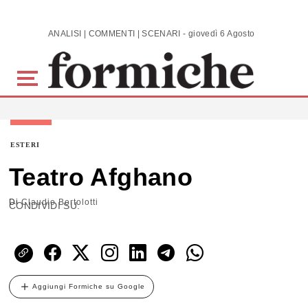
Skip to main content
ANALISI | COMMENTI | SCENARI - giovedì 6 Agosto 2026
ESTERI
Teatro Afghano
Di
Claudio Bertolotti
CONDIVIDI SU:
Aggiungi Formiche su Google