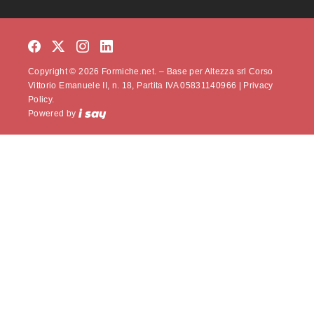
Copyright © 2026 Formiche.net. – Base per Altezza srl Corso
Vittorio Emanuele II, n. 18, Partita IVA 05831140966 |
Privacy
Policy.
Powered by