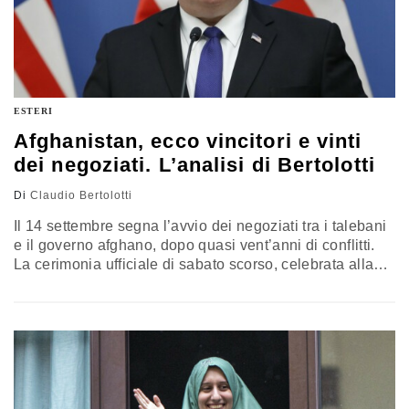
ESTERI
Afghanistan, ecco vincitori e vinti
dei negoziati. L’analisi di Bertolotti
Di
Claudio Bertolotti
Il 14 settembre segna l’avvio dei negoziati tra i talebani
e il governo afghano, dopo quasi vent’anni di conflitti.
La cerimonia ufficiale di sabato scorso, celebrata alla
presenza del segretario di Stato americano Mike
Pompeo, ha posto il governo di Kabul di fronte a quelli
che per molto tempo sono stati prima “terroristi”, poi
“insorti” e infine “interlocutori”: i talebani, eredi del
movimento…