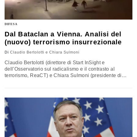
DIFESA
Dal Bataclan a Vienna. Analisi del
(nuovo) terrorismo insurrezionale
Di
Claudio Bertolotti e Chiara Sulmoni
Claudio Bertolotti (direttore di Start InSight e
dell’Osservatorio sul radicalismo e il contrasto al
terrorismo, ReaCT) e Chiara Sulmoni (presidente di
Start InSight) analizzano l’attacco a Vienna alla luce dei
precedenti attentati in Europa: strutturato e coordinato,
ma meno efficace. È “un terrorismo, nuovo e
insurrezionale, che si impone come fenomeno sociale e
che si basa su azioni individuali ed emulative”