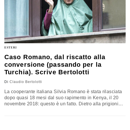
ESTERI
Caso Romano, dal riscatto alla
conversione (passando per la
Turchia). Scrive Bertolotti
Di
Claudio Bertolotti
La cooperante italiana Silvia Romano è stata rilasciata
dopo quasi 18 mesi dal suo rapimento in Kenya, il 20
novembre 2018: questo è un fatto. Dietro alla prigionia
della donna si impone Al Shabaab, organizzazione
terroristica somala affiliata ad Al Qa’ida: forte di circa
9.000 militanti jihadisti, Al Shabaab è una realtà “para-
statale” che fornisce servizi essenziali alle popolazioni