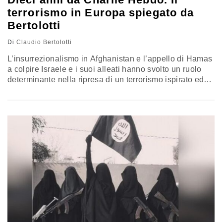
terrorismo in Europa spiegato da
Bertolotti
Di
Claudio Bertolotti
L’insurrezionalismo in Afghanistan e l’appello di Hamas
a colpire Israele e i suoi alleati hanno svolto un ruolo
determinante nella ripresa di un terrorismo ispirato ed
emulativo. Elementi a cui si somma l’entusiasmo della
galassia jihadista conseguente alla vittoria degli
islamisti in Siria, che bene sono riusciti a mascherarsi
agli occhi degli occidentali attraverso un pragmatico
opportunismo. L’analisi di Claudio Bertolotti, direttore di
Start Insight