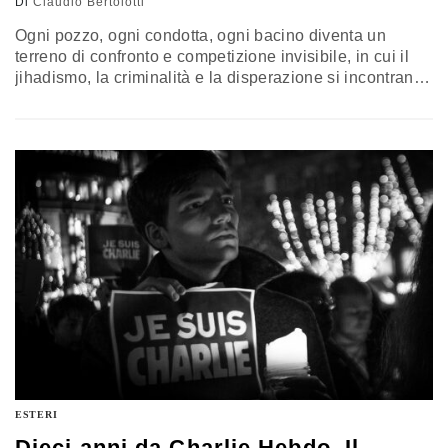
Di
Claudio Bertolotti
Ogni pozzo, ogni condotta, ogni bacino diventa un
terreno di confronto e competizione invisibile, in cui il
jihadismo, la criminalità e la disperazione si incontrano
e si fondono. Una competizione, in contesti
caratterizzati da debolezza istituzionale e
disuguaglianza sociale, che gioca un ruolo di
catalizzatore per l’insorgenza o la radicalizzazione di
gruppi armati non statali. L’analisi di Claudio Bertolotti,
direttore di Start InSight
ESTERI
Dieci anni da Charlie Hebdo. Il