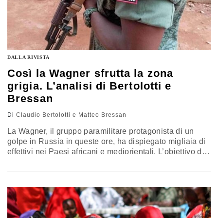
DALLA RIVISTA
Così la Wagner sfrutta la zona
grigia. L’analisi di Bertolotti e
Bressan
Di
Claudio Bertolotti e Matteo Bressan
La Wagner, il gruppo paramilitare protagonista di un
golpe in Russia in queste ore, ha dispiegato migliaia di
effettivi nei Paesi africani e mediorientali. L’obiettivo del
gruppo in Africa è stato sostenere gli interessi della
Russia in un contesto di competizione per le risorse di
cui il continente è ricco. In Ucraina è associato alla
necessità di limitare le perdite tra le truppe delle forze
armate. L’analisi di Claudio Bertolotti direttore di Start
Insight e Matteo Bressan docente di Studi strategici