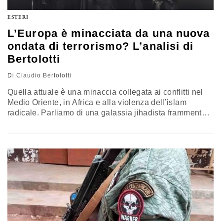
ESTERI
L’Europa è minacciata da una nuova
ondata di terrorismo? L’analisi di
Bertolotti
Di
Claudio Bertolotti
Quella attuale è una minaccia collegata ai conflitti nel
Medio Oriente, in Africa e alla violenza dell’islam
radicale. Parliamo di una galassia jihadista frammentata
e caratterizzata da diverse ideologie e approcci pratici,
tanto da indurre una riflessione sul concetto di
terrorismo contemporaneo che si impone come
fenomeno sociale molto diverso dai terrorismi che lo
hanno preceduto. L’analisi di Claudio Bertolotti, direttore
di Start Insight