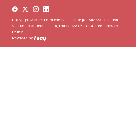
Copyright © 2026 Formiche.net. – Base per Altezza srl Corso
Vittorio Emanuele II, n. 18, Partita IVA 05831140966 |
Privacy
Policy.
Powered by