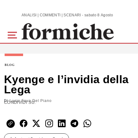
Skip to main content
ANALISI | COMMENTI | SCENARI - sabato 8 Agosto 2026
BLOG
Kyenge e l’invidia della
Lega
Di
Lucio Fava Del Piano
CONDIVIDI SU: