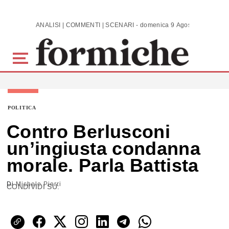
Skip to main content
ANALISI | COMMENTI | SCENARI - domenica 9 Agosto 2026
POLITICA
Contro Berlusconi
un’ingiusta condanna
morale. Parla Battista
Di
Michele Pierri
CONDIVIDI SU: