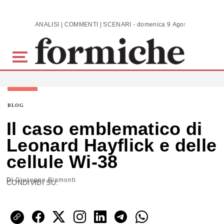
Skip to main content
ANALISI | COMMENTI | SCENARI - domenica 9 Agosto 2026
BLOG
Il caso emblematico di
Leonard Hayflick e delle
cellule Wi-38
Di
Giuseppe Biamonti
CONDIVIDI SU: