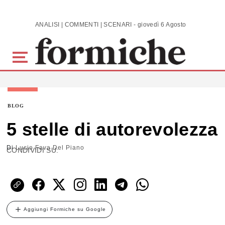
Skip to main content
ANALISI | COMMENTI | SCENARI - giovedì 6 Agosto 2026
BLOG
5 stelle di autorevolezza
Di
Lucio Fava Del Piano
CONDIVIDI SU:
Aggiungi Formiche su Google