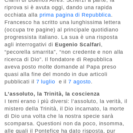
Clarin di Buenos Aires. Scherzi a parte, la
riprova si è avuta oggi, dando una rapida
occhiata alla
prima pagina di Repubblica
.
Francesco ha scritto una lunghissima lettera
(occupa tre pagine) al principale quotidiano
progressista italiano. La sua è una risposta
agli interrogativi di
Eugenio Scalfari
,
“pecorella smarrita”, “non credente e non alla
ricerca di Dio”. Il fondatore di Repubblica
aveva posto molte domande al Papa preso
quasi alla fine del mondo in due articoli
pubblicati il
7 luglio
e il
7 agosto
.
L’assoluto, la Trinità, la coscienza
I temi erano i più diversi: l’assoluto, la verità, il
mistero della Trinità, il Dio incarnato, la morte
di Dio una volta che la nostra specie sarà
scomparsa. Questioni non da poco, insomma,
alle quali il Pontefice ha dato risposta, pur