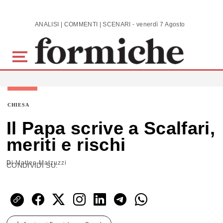
Skip to main content
ANALISI | COMMENTI | SCENARI - venerdì 7 Agosto 2026
CHIESA
Il Papa scrive a Scalfari,
meriti e rischi
Di
Matteo Matzuzzi
CONDIVIDI SU: