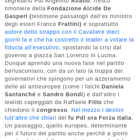
segretario Pdl Angelino
Alfano
, fresco
timoniere della
Fondazione Alcide De
Gasperi (
testimone passatogli dall’ex ministro
degli esteri Franco
Frattini)
e soprattutto
autore dello strappo con il Cavaliere dieci
giorni fa e che ha costretto il leader a votare la
fiducia all’esecutivo,
spostando la crisi dal
governo a piazza San Lorenzo in Lucina.
Dunque aprendo una nuova fase nel partito
berlusconiano, con da un lato la truppa dei
governativi che spingono per un azzeramento
delle ali antieuropee (come i falchi
Daniela
Santanché
e
Sandro Bondi
) e dall’altro i
lealisti capeggiati da Raffaele
Fitto
che
chiedono il
congresso
.
Nel mezzo i destini
tutt’altro che chiari
del
fu Pdl ora Forza Italia
.
Un passaggio, quello europeo, determinante
per il futuro del partito anche perché a giorni