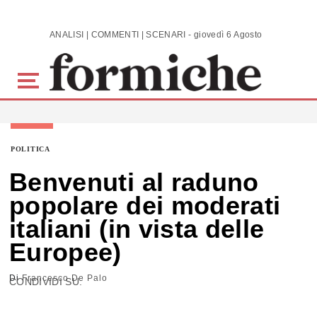
Skip to main content
ANALISI | COMMENTI | SCENARI - giovedì 6 Agosto 2026
POLITICA
Benvenuti al raduno
popolare dei moderati
italiani (in vista delle
Europee)
Di
Francesco De Palo
CONDIVIDI SU: