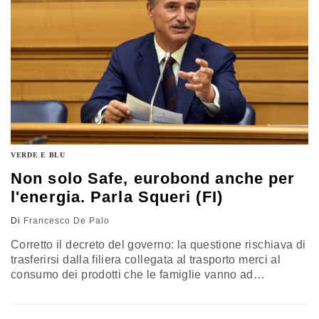
Medioriente e Africa” dell’Istituto Affari Internazionali,
Maria Luisa Fantappiè
VERDE E BLU
Non solo Safe, eurobond anche per
l'energia. Parla Squeri (FI)
Di
Francesco De Palo
Corretto il decreto del governo: la questione rischiava di
trasferirsi dalla filiera collegata al trasporto merci al
consumo dei prodotti che le famiglie vanno ad
effettuare. L’Ue? Sì a strumenti comunitari che diano
respiro per creare una infrastruttura complessiva più