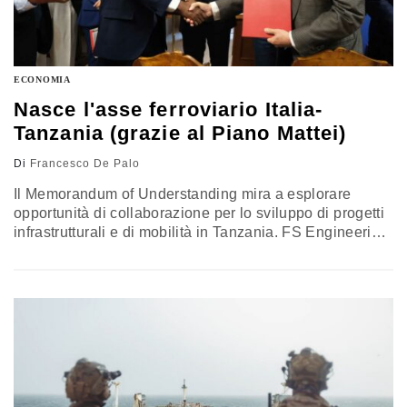
ECONOMIA
Nasce l'asse ferroviario Italia-
Tanzania (grazie al Piano Mattei)
Di
Francesco De Palo
Il Memorandum of Understanding mira a esplorare
opportunità di collaborazione per lo sviluppo di progetti
infrastrutturali e di mobilità in Tanzania. FS Engineering
metterà a disposizione il proprio know-how attraverso
attività di consulenza specialistica, studi di fattibilità,
progettazione e valutazioni tecnico-strategiche,
contribuendo all’individuazione di soluzioni innovative e
alla definizione di future progettualità di interesse
comune. L’accordo si inserisce nel quadro delle
iniziative di cooperazione promosse dal Sistema Paese
nell’ambito del Piano Mattei