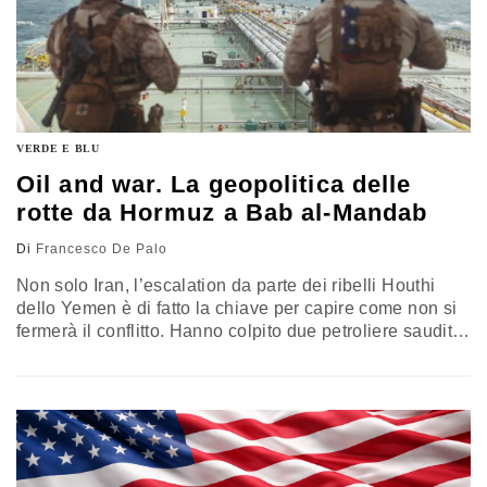
VERDE E BLU
Oil and war. La geopolitica delle
rotte da Hormuz a Bab al-Mandab
Di
Francesco De Palo
Non solo Iran, l’escalation da parte dei ribelli Houthi
dello Yemen è di fatto la chiave per capire come non si
fermerà il conflitto. Hanno colpito due petroliere saudite
dopo aver dichiarato un blocco navale, minacciando la
navigazione attraverso lo Stretto di Bab al-Mandab. I
costi sull’Europa aumentano