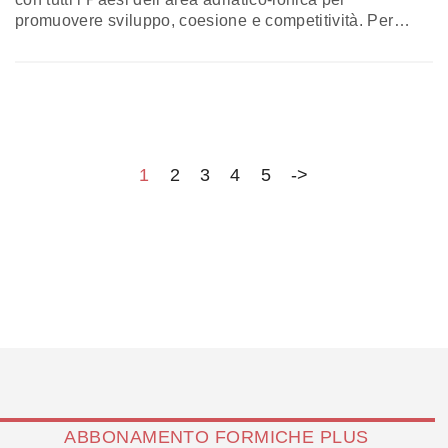
promuovere sviluppo, coesione e competitività. Per
questa ragione Fitto sostiene l’esigenza di far
convergere gli obiettivi della strategia italiana con le
scelte che l’Unione europea sta definendo, passando da
una conditio sine qua non: la politica di coesione che è
imprescindibile sia per rendere il bilancio europeo più
flessibile, sia per rivedere gli attuali programmi. Uno dei
quali investe senza dubbio i Balcani, area in cui
1
2
3
4
5
->
l’influenza italiana è strategica
ABBONAMENTO FORMICHE PLUS