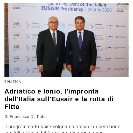
efficace, più completa, più integrante dei vari sistemi
energetici che i singoli Paesi hanno. Intervista al
responsabile energia di Forza Italia, Luca Squeri
POLITICA
Adriatico e Ionio, l'impronta
dell'Italia sull'Eusair e la rotta di
Fitto
Di
Francesco De Palo
Il programma Eusair svolge una ampia cooperazione
con tutti i Paesi dell’area adriatico-ionica per