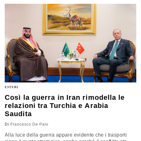
distinzione tra “prodotto in Europa” e “prodotto con
l’Europa”: sarà questo il crocevia determinante per
sapere se avrà un effetto concreto e soprattutto se sarà
quello auspicato
ESTERI
Così la guerra in Iran rimodella le
relazioni tra Turchia e Arabia
Saudita
Di
Francesco De Palo
Alla luce della guerra appare evidente che i trasporti