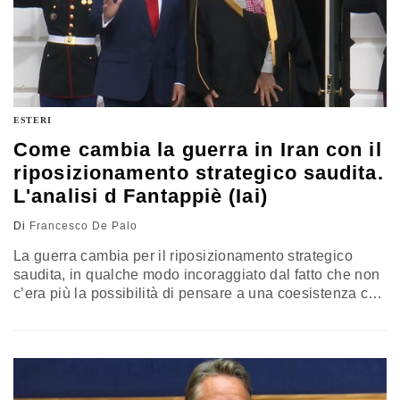
ESTERI
Come cambia la guerra in Iran con il
riposizionamento strategico saudita.
L'analisi d Fantappiè (Iai)
Di
Francesco De Palo
La guerra cambia per il riposizionamento strategico
saudita, in qualche modo incoraggiato dal fatto che non
c’era più la possibilità di pensare a una coesistenza con
l’Iran nel breve periodo. La Turchia? Un attore che
insieme all’Arabia, all’Italia, al Pakistan, al Qatar e
al’Egitto funge da terzo polo. Questi Paesi avranno
sempre più interesse a lavorare insieme. Conversazione
con la Responsabile del programma “Mediterraneo,