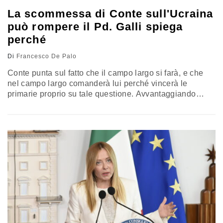
La scommessa di Conte sull'Ucraina
può rompere il Pd. Galli spiega
perché
Di
Francesco De Palo
Conte punta sul fatto che il campo largo si farà, e che
nel campo largo comanderà lui perché vincerà le
primarie proprio su tale questione. Avvantaggiando
elettoralmente il Movimento Cinque Stelle e
trasformando così il Partito Democratico in un alleato
politicamente subalterno al Movimento. Conversazione
con il politologo e docente universitario, Carlo Galli