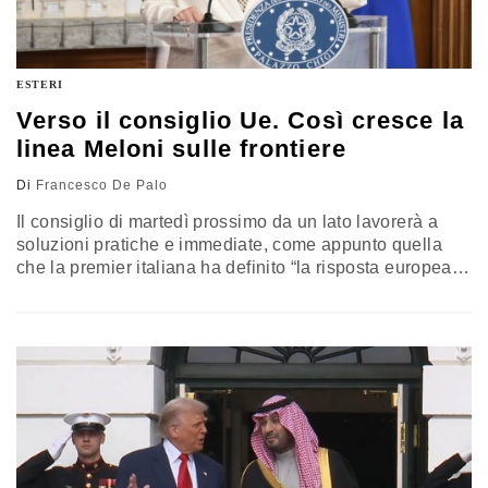
ESTERI
Verso il consiglio Ue. Così cresce la
linea Meloni sulle frontiere
Di
Francesco De Palo
Il consiglio di martedì prossimo da un lato lavorerà a
soluzioni pratiche e immediate, come appunto quella
che la premier italiana ha definito “la risposta europea
all’immigrazione clandestina”, dall’altro certificherà un
passo in avanti di tipo politico. Il riferimento è al metodo
di lavoro, che ad esempio nella crisi migratoria del 2015
non fu seguito. Questa volta l’Ue insegue la
condivisione. Ma il tema è triplice: migrazione,
terrorismo e guerra stanno di fatto ridisegnando la
mappa della sicurezza del Nord Africa