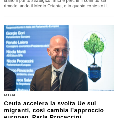
siano il punto strategico, anche perché il conflitto sta
rimodellando il Medio Oriente, e in questo contesto il
ruolo regionale della Turchia è destinato ad espandersi.
La guerra offre ad Ankara anche delle opportunità, sotto
forma di un ruolo regionale ampliato soprattutto alla
voce difesa
ESTERI
Ceuta accelera la svolta Ue sui
migranti, così cambia l’approccio
europeo. Parla Procaccini