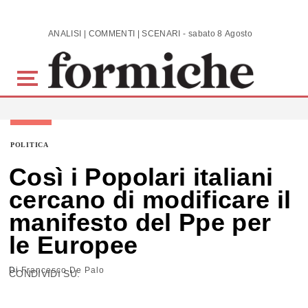
Skip to main content
ANALISI | COMMENTI | SCENARI - sabato 8 Agosto 2026
POLITICA
Così i Popolari italiani
cercano di modificare il
manifesto del Ppe per
le Europee
Di
Francesco De Palo
CONDIVIDI SU: