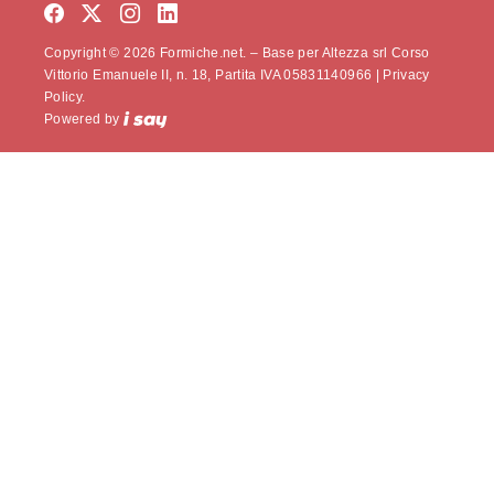
Copyright © 2026 Formiche.net. – Base per Altezza srl Corso
Vittorio Emanuele II, n. 18, Partita IVA 05831140966 |
Privacy
Policy.
Powered by